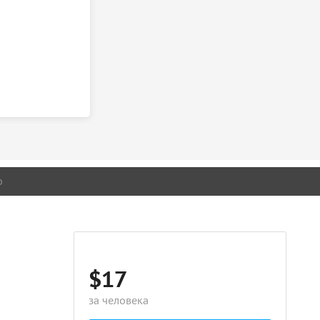
о
$17
за человека