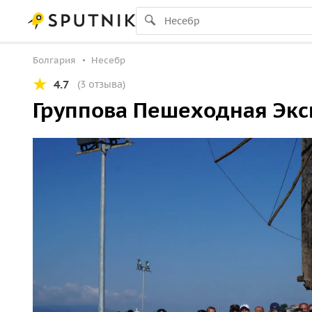
Болгария
Несебр
4.7
(3 отзыва)
Группова Пешеходная Экск