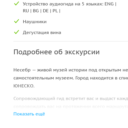
Устройство аудиогида на 5 языках: ENG |
RU | BG | DE | PL |
Наушники
Дегустация вина
Подробнее об экскурсии
Несебр — живой музей истории под открытым не
самостоятельным музеем. Город находится в спи
ЮНЕСКО.
Сопровождающий гид встретит вас и выдаст кажд
сопровождать вас на протяжении всего маршрута
Показать ещё
Когда вы подойдете к объекту осмотра, сопров
который нужно набрать на аудиогиде, чтобы нач