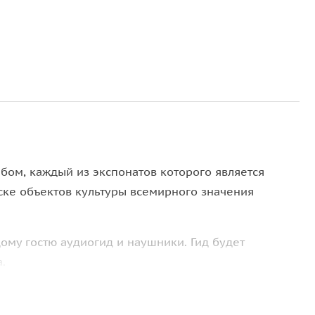
бом, каждый из экспонатов которого является
ске объектов культуры всемирного значения
ому гостю аудиогид и наушники. Гид будет
.
ождающий гид поднимет табличку с номером,
ать прослушивание записи.