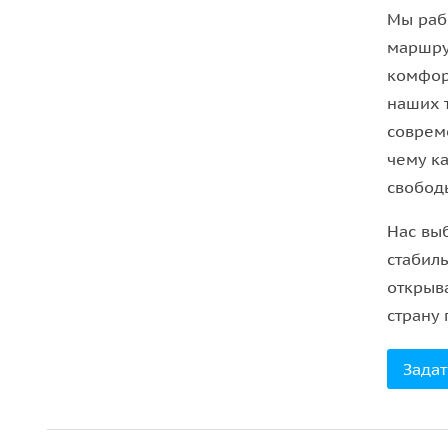
Мы раб
маршру
комфор
наших 
соврем
чему к
свобод
Нас вы
стабил
открыва
страну 
Задат