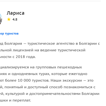
ственном темпе, делать фотографии, свободно
и комментариями через Аудиогид.
Лариса
4.8
тарого города.
 винодельни. Уютная обстановка и приветливые
ор туристов
стят лучшими 3 видами вина.
д Болгария — туристическое агентство в Болгарии с
льной лицензией на ведение туристической
ности с 2018 года.
ы сможете выбрать язык по своему усмотрению (в
циализируемся на групповых пешеходных
сиях и однодневных турах, которые ежегодно
не подойдёт людям на инвалидных колясках, с
ют более 10 000 туристов. Наши экскурсии — это
й, понятный и доступный способ познакомиться с
ей, культурой и достопримечательностями Болгарии
ешки и переплат.