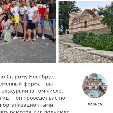
по Старому Несебру с
ременный формат: вы
экскурсии (в том числе,
гид — он проведет вас по
Лариса
и организационными
кту осмотра, гид поднимет