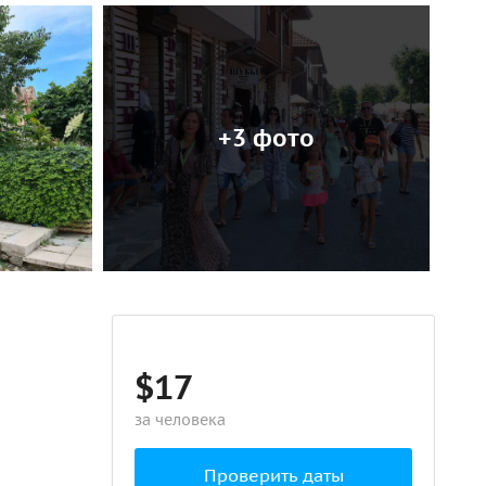
+3 фото
$17
за человека
Проверить даты