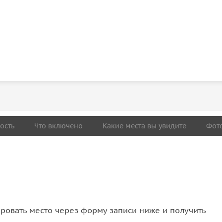
ость
Что включено
Какие места вы увидите
Фот
овать место через форму записи ниже и получить