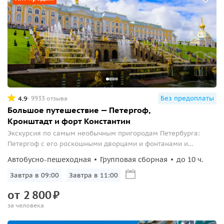
Без предоплаты
4.9
9933 отзыва
Большое путешествие — Петергоф,
Кронштадт и форт Константин
Экскурсия по самым необычным пригородам Петербурга:
Петергоф с его роскошными дворцами и фонтанами и
Кронштадт с его военной лаконичностью и фортами.
Автобусно-пешеходная
Групповая сборная
до 10 ч.
Завтра в 09:00
Завтра в 11:00
от
2
800
₽
за человека