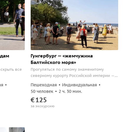
ндам
Гунгербург — «жемчужина
Балтийского моря»
аскрыть все
Прогуляться по самому знаменитому
северному курорту Российской империи —
Гунгербургу.
ая
Пешеходная
Индивидуальная
50 человек
2 ч. 30 мин.
€
125
за экскурсию