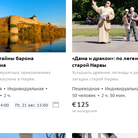
тайны барона
«Дама и дракон»: по леге
на
старой Нарвы
вероятных приключениях
Услышать древние легенды и р
аузена в Нарве.
загадки старой Нарвы.
я
Индивидуальная
Пешеходная
Индивидуальн
2 ч.
50 человек
2 ч. 30 мин.
€
125
14:00
Пт, 21 авг, 15:00
за экскурсию