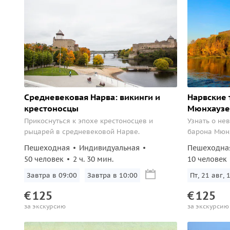
Средневековая Нарва: викинги и
Нарвские 
крестоносцы
Мюнхаузе
Прикоснуться к эпохе крестоносцев и
Узнать о не
рыцарей в средневековой Нарве.
барона Мюнх
Пешеходная
Индивидуальная
Пешеходна
50 человек
2 ч. 30 мин.
10 человек
Завтра в 09:00
Завтра в 10:00
Пт, 21 авг, 
€
125
€
125
за экскурсию
за экскурсию