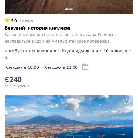
5.0
1 отзыв
Везувий: история киллера
Заглянуть в жерло самого опасного вулкана Европы и
насладиться видом на Амальфитанское побережье.
Автобусно-пешеходная
Индивидуальная
10 человек
3 ч.
Сегодня в 10:00
Сегодня в 11:00
€
240
за экскурсию