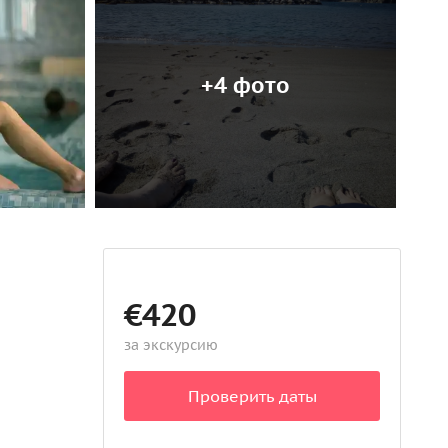
+4 фото
€420
за экскурсию
Проверить даты