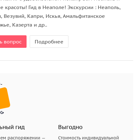
 красоты! Гид в Неаполе! Экскурсии : Неаполь,
, Везувий, Капри, Искья, Амальфитанское
ье, Казерта и др..
. На одном расположен
Арагонский замок
, который
ь вопрос
Подробнее
виды на остров Искья. Другой
островок — Сант-
есть пляж Маронти со знаменитыми фумаролами.
осетить
Ботанический сад Ла Мортелла
, основанный
ра собрано около 3000 видов экзотических и редких
вых садов Европы.
ову Искья вы можете попробовать
блюда местной
естную керамику и многое другое!
ьный гид
Выгодно
шем распоряжении —
Стоимость индивидуальной