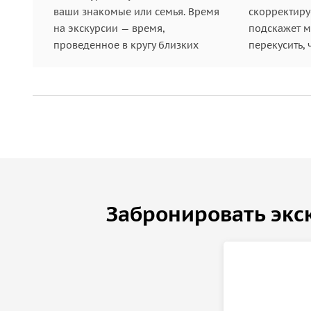
ваши знакомые или семья. Время
скорректиру
• услуги гида.
на экскурсии — время,
подскажет ме
проведенное в кругу близких
перекусить, 
Туристы оплачивают самостоятельно:
• входные билеты в музеи,
• транспорт.
Забронировать экс