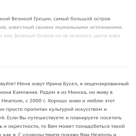
чной Великой Греции, самый большой остров
ров, известный своими термальными источниками.
 или Зеленый Остров из-за зеленого цвета туфа.
году и достаточное количество пляжей, то мы
остров Искья в идеальное место для отдыха и
твуйте! Меня зовут Ирина Бусел, я лицензированный
иона Кампания. Родом я из Минска, но живу в
 богат этот остров с огненным сердцем, настолько
 Неаполе, c 2000 г. Хорошо знаю и люблю этот
о количества патологий, которые можно
он просто пропитан культурой искусством и
, ухо-горло-нос, ортопедия и травмотология,
й. Если Вы путешествуете и планируете посетить
е упустите возможности искупаться в
бухте
ь и окрестности, то Вам может понадобиться такой
ый парк под открытым небом, к тому же
 как я. С удовольствием покажу Вам Неаполь и