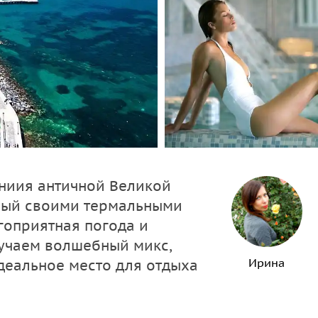
ониия античной Великой
тный своими термальными
гоприятная погода и
лучаем волшебный микс,
Ирина
деальное место для отдыха