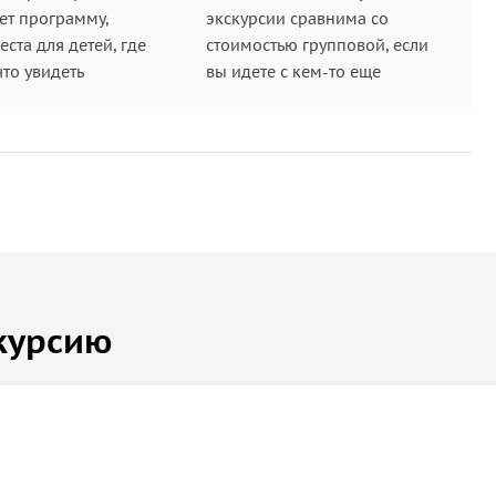
ет программу,
экскурсии сравнима со
ста для детей, где
стоимостью групповой, если
что увидеть
вы идете с кем-то еще
курсию