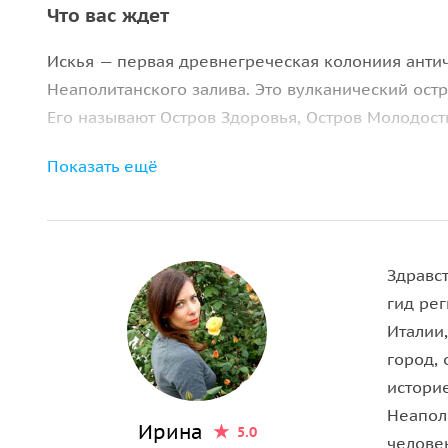
Что вас ждет
Искья — первая древнегреческая колониия анти
Неаполитанского залива. Это вулканический ост
Его называют Остров Здоровья, Остров Молодости
Если прибавить ко всему этому благоприятную по
Показать ещё
получаем волшебный микс, который превращает 
лечения!
Термальные источники
Здравс
гид рег
Спектр характеристик термальных вод, которыми
Италии,
широк, что их используют при лечении огромног
город, 
сгруппировать в следующие группы: дерматология
историе
гинекология, ревматология и общая медицина. Н
Неапол
Сорджето
— это уникальный природный термальн
Ирина
5.0
человек