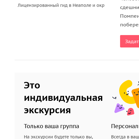
бесплатный и работающий весь год.
Лицензированный гид в Неаполе и окр
cдешние
Помпеи
Соседние острова и ботанический сад
побереж
Мы посетим два островка премыкающих к Искья
Задат
можем посетить, отсюда открываются чудесные 
Анджело
, здесь был рыбацкий поселок, рядом 
Любителям райских уголков надо обязательно п
в 1956 году. На территории площадью в 2 гекта
представителей флоры-это один из самых краси
Это
индивидуальная
Во время нашей экскурсии по волшебному остр
кухни,вино и ликер лимончелло
, поглазеть на м
экскурсия
Важно знать
Только ваша группа
Персонал
В стоимость экскурсии включено:
На экскурсии будете только вы,
Всегда в ва