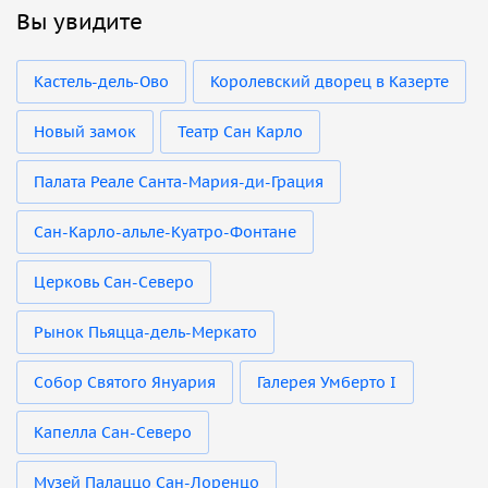
Вы увидите
Кастель-дель-Ово
Королевский дворец в Казерте
Новый замок
Театр Сан Карло
Палата Реале Санта-Мария-ди-Грация
Сан-Карло-альле-Куатро-Фонтане
Церковь Сан-Северо
Рынок Пьяцца-дель-Меркато
Собор Святого Януария
Галерея Умберто I
Капелла Сан-Северо
Музей Палаццо Сан-Лоренцо