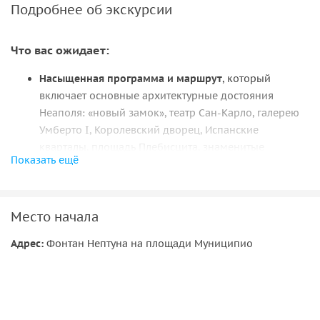
Подробнее об экскурсии
Что вас ожидает:
Насыщенная программа и маршрут
, который
включает основные архитектурные достояния
Неаполя: «новый замок», театр Сан-Карло, галерею
Умберто I, Королевский дворец, Испанские
кварталы, площадь Плебисцита, знаменитые
Показать ещё
кофейни и пиццерии Неаполя, «яичный замок»
Кастель-дель-Ово, а также потрясающие панорамы
города и вулкана Везувий.
Место начала
Профессиональный гид
, который сопроводит вас во
время прогулки и ответит на любые вопросы.
Адрес:
Фонтан Нептуна на площади Муниципио
Легкий и интересный рассказ
про город, его
культуру, обычаи и любопытные особенности. Мы
вместе погрузимся в многовековую историю
Неаполя и его неповторимую атмосферу. Поймем,
как все здесь устроено.