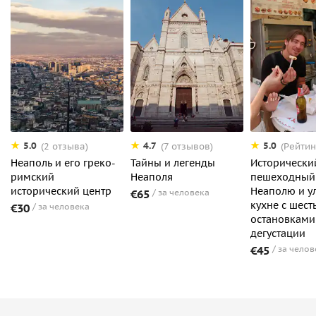
5.0
4.7
5.0
(2 отзыва)
(7 отзывов)
(Рейтин
Неаполь и его греко-
Тайны и легенды
Исторически
римский
Неаполя
пешеходный 
исторический центр
Неаполю и у
€65
за человека
кухне с шест
€30
за человека
остановками
дегустации
€45
за челов