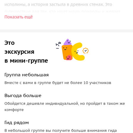
исполины, а история застыла в древних стенах. Это
путешествие для тех, кто ищет мощь природы и желает
Показать ещё
прикоснуться к вечности.
Вас ожидает:
Это
•
Величественный каньон
— проезд по узкому ущелью, где
экскурсия
скальные стены вздымаются на высоту до 300 метров,
создавая грандиозный коридор.
в мини-группе
•
Водопад Адай-Су (Малый Чегемский)
— мощный поток,
Группа небольшая
срывающийся с 30-метровой высоты, демонстрирующий
Вместе с вами в группе будет не более 10 участников
неукротимую силу стихии.
Выгода больше
•
Большие Чегемские водопады
— уникальное зрелище,
где отвесные скалы покрываются сотнями тонких,
Обойдется дешевле индивидуальной, но пройдет в таком же
переливающихся струй, рождённых талыми водами
комфорте
Кавказского хребта.
Гид рядом
•
Парадром «Флай Чегем»
— для ценителей экстрима:
В небольшой группе вы получите больше внимания гида