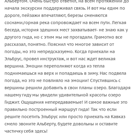
Альбертом. Очень быстро ответил, на всем протяжении до
начала экскурсии поддерживал связь. И вот мы едим по
дороге, пейзажи впечатляют, березы сменяются
соснами,горная река сопровождает на всем пути. Легкая
беседа, история здешних мест захватывает- не знаю как у
другого гида, но с этим мы не прогадали. Грамотно все
рассказал, понятно. Пояснил что многое зависит от
погоды, но это непредсказуемо. Когда приехали на
Эльбрус, провел инструктаж, и вот нас ждет великая
вершина. Эмоции переполняют когда из тепла
поднимаешься на верх и попадаешь в зиму. Нас подвела
погода, но это не повлияло на эмоции! Спустившись с
вершины решили добавить в свои планы озеро. Благодаря
нашему гиду мы увидели удивительной красоты озеро
Гиджит. Ощущения непередаваемые! И самое важные это
правильно построенный маршрут гида! Так что если
решите посетить Эльбрус или просто приехать на Кавказ
смело звоните Альберту, будете довольны и оставите
частичку себя здесь!