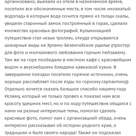
организовано, выехали из отеля в назначенное время,
посетили все обозначенные места, в том числе «мохнатый
водопад» в которым вода сочится прямо из толщи скалы,
увидели старинный замок построенный в горах, сделали
множество красивых фотографий. Кульминацией
путешествия стал «язык тролля», откуда открываются
шикарные виды на Хуламо-Безенгийское ущелье (простор
для фото и молчаливого любования горным пейзажем).
Там же на горе пообедали в местном кафе с красивейшим
видом и вкуснейшими блюдами кавказкой кухни. В
завершение поездки посетили горячие источники, очень
хорошо расслабляет после езды по горному серпантину))
Отдельно хочется сказать большое спасибо нашему гиду
Исламу, который не только провез и показал нам всю
красоту здешних мест, но и по ходу путешествия общался с
нами на разные интересные темы, помогал сделать
красивые фото, помог нам с организацией обеда, очень
интересно рассказывал об истории родного края, о
традициях и быте своего народа! Также он подсказал