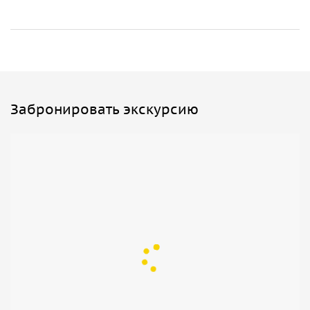
полёты на параплане или прыжок на троллее над бурной
рекой. А для любителей спокойствия — живописные
тропы среди горных пейзажей.
•
«Город мёртвых» в Эль-Тюбю
— загадочное древнее
село-некрополь, затерянное в горах, где каменные
склепы хранят многовековое молчание.
Забронировать экскурсию
Позвольте воде и камню рассказать вам свою историю —
от бурного потока до безмолвия веков.