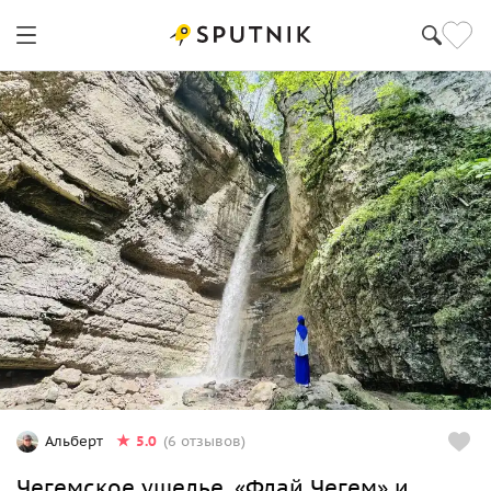
5.0
Альберт
(6 отзывов)
Чегемское ущелье, «Флай Чегем» и