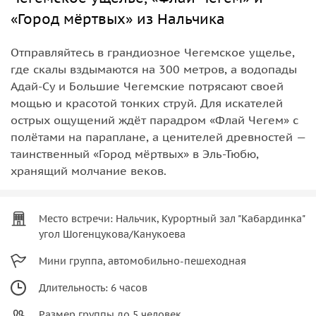
«Город мёртвых» из Нальчика
Отправляйтесь в грандиозное Чегемское ущелье,
где скалы вздымаются на 300 метров, а водопады
Адай-Су и Большие Чегемские потрясают своей
мощью и красотой тонких струй. Для искателей
острых ощущений ждёт парадром «Флай Чегем» с
полётами на параплане, а ценителей древностей —
таинственный «Город мёртвых» в Эль-Тюбю,
хранящий молчание веков.
Место встречи: Нальчик, Курортный зал "Кабардинка"
угол Шогенцукова/Канукоева
Мини группа, автомобильно-пешеходная
Длительность: 6 часов
Размер группы до 5 человек