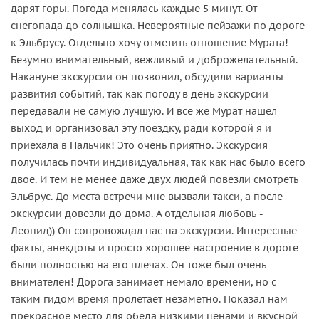
дарят горы. Погода менялась каждые 5 минут. От
снегопада до солнышка. Невероятные пейзажи по дороге
к Эльбрусу. Отдельно хочу отметить отношение Мурата!
Безумно внимательный, вежливый и доброжелательный.
Накануне экскурсии он позвонил, обсудили варианты
развития событий, так как погоду в день экскурсии
передавали не самую лучшую. И все же Мурат нашел
выход и организовал эту поездку, ради которой я и
приехала в Нальчик! Это очень приятно. Экскурсия
получилась почти индивидуальная, так как нас было всего
двое. И тем не менее даже двух людей повезли смотреть
Эльбрус. До места встречи мне вызвали такси, а после
экскурсии довезли до дома. А отдельная любовь -
Леонид)) Он сопровождал нас на экскурсии. Интересные
факты, анекдоты и просто хорошее настроение в дороге
были полностью на его плечах. Он тоже был очень
внимателен! Дорога занимает немало времени, но с
таким гидом время пролетает незаметно. Показал нам
прекрасное место для обеда низкими ценами и вкусной