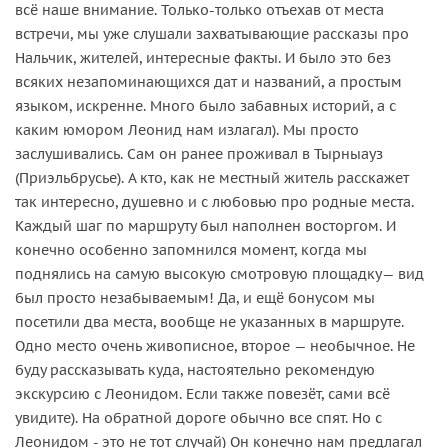
всё наше внимание. Только-только отъехав от места
встречи, мы уже слушали захватывающие рассказы про
Нальчик, жителей, интересные факты. И было это без
всяких незапоминающихся дат и названий, а простым
языком, искренне. Много было забавных историй, а с
каким юмором Леонид нам излагал). Мы просто
заслушивались. Сам он ранее проживал в Тырныауз
(Приэльбрусье). А кто, как не местный житель расскажет
так интересно, душевно и с любовью про родные места.
Каждый шаг по маршруту был наполнен восторгом. И
конечно особенно запомнился момент, когда мы
поднялись на самую высокую смотровую площадку— вид
был просто незабываемым! Да, и ещё бонусом мы
посетили два места, вообще не указанных в маршруте.
Одно место очень живописное, второе — необычное. Не
буду рассказывать куда, настоятельно рекомендую
экскурсию с Леонидом. Если также повезёт, сами всё
увидите). На обратной дороге обычно все спят. Но с
Леонидом - это не тот случай) Он конечно нам предлагал