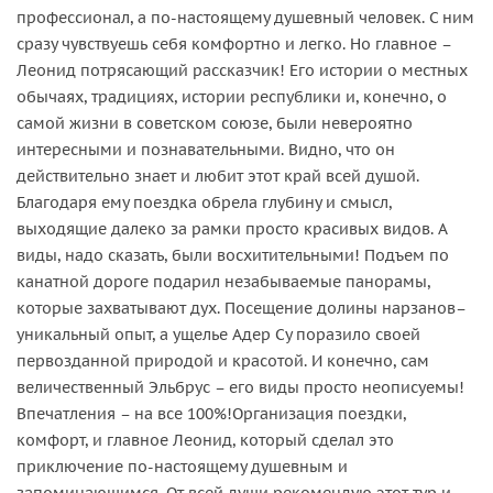
профессионал, а по-настоящему душевный человек. С ним
сразу чувствуешь себя комфортно и легко. Но главное –
Леонид потрясающий рассказчик! Его истории о местных
обычаях, традициях, истории республики и, конечно, о
самой жизни в советском союзе, были невероятно
интересными и познавательными. Видно, что он
действительно знает и любит этот край всей душой.
Благодаря ему поездка обрела глубину и смысл,
выходящие далеко за рамки просто красивых видов. А
виды, надо сказать, были восхитительными! Подъем по
канатной дороге подарил незабываемые панорамы,
которые захватывают дух. Посещение долины нарзанов–
уникальный опыт, а ущелье Адер Су поразило своей
первозданной природой и красотой. И конечно, сам
величественный Эльбрус – его виды просто неописуемы!
Впечатления – на все 100%!Организация поездки,
комфорт, и главное Леонид, который сделал это
приключение по-настоящему душевным и
запоминающимся. От всей души рекомендую этот тур и