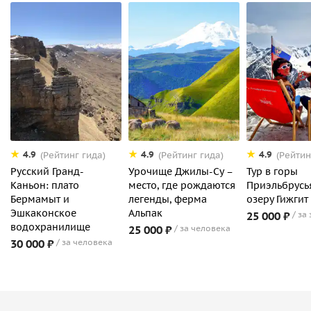
4.9
4.9
4.9
(Рейтинг гида)
(Рейтинг гида)
(Рейтин
Русский Гранд-
Урочище Джилы-Су –
Тур в горы
Каньон: плато
место, где рождаются
Приэльбрусья
Бермамыт и
легенды, ферма
озеру Гижгит
Эшкаконское
Альпак
25 000 ₽
за
водохранилище
25 000 ₽
за человека
30 000 ₽
за человека