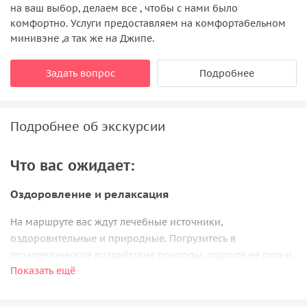
на ваш выбор, делаем все , чтобы с нами было
комфортно. Услуги предоставляем на комфортабельном
минивэне ,а так же на Джипе.
Задать вопрос
Подробнее
Подробнее об экскурсии
Что вас ожидает:
Оздоровление и релаксация
На маршруте вас ждут лечебные источники,
оздоровительные и природные. Погрузитесь в
терапевтическое воздействие природы, ощутите ее силу и
Показать ещё
влияние на ваш организм. Это не только путешествие, но и
забота о своем здоровье.