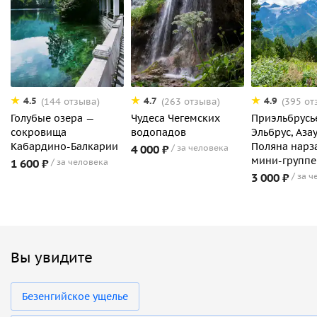
4.5
4.7
4.9
(144 отзыва)
(263 отзыва)
(395 от
Голубые озера —
Чудеса Чегемских
Приэльбрусь
сокровища
водопадов
Эльбрус, Азау
Кабардино-Балкарии
Поляна нарз
4 000 ₽
за человека
мини-группе
1 600 ₽
за человека
3 000 ₽
за ч
Вы увидите
Безенгийское ущелье