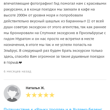
впечатляющие фотографии! Гид помогал нам с красивыми
ракурсами, а в конце поездки мы заехали в кафе на
высоте 2000м от уровня моря и попробовали
действительно вкусный шашлык из баранины🤌🏻 от всей
души советую экскурсии от этого агентства, так как раннее
мы бронировали на Спутнике экскурсию в Приэльбрусье с
гидом Муратом и он нас просто не встретил в месте
назначения, в итоге мы так и не успели попасть на
Эльбрус. В следующий раз будем брать экскурсии только
здесь, спасибо Вам огромное за такие душевные поездки
в горы🙏❤️
6 месяцев назад
Наталья Ж.
Путешествие к «Языку тролля» и в Хуламо-Безенгийское ущелье в мини-группе