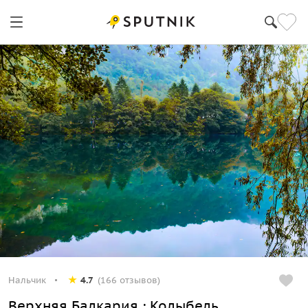
Нальчик
4.7
(166 отзывов)
Верхняя Балкария : Колыбель