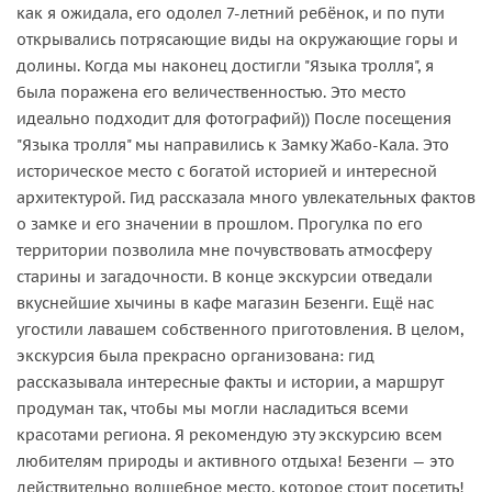
как я ожидала, его одолел 7-летний ребёнок, и по пути
открывались потрясающие виды на окружающие горы и
долины. Когда мы наконец достигли "Языка тролля", я
была поражена его величественностью. Это место
идеально подходит для фотографий)) После посещения
"Языка тролля" мы направились к Замку Жабо-Кала. Это
историческое место с богатой историей и интересной
архитектурой. Гид рассказала много увлекательных фактов
о замке и его значении в прошлом. Прогулка по его
территории позволила мне почувствовать атмосферу
старины и загадочности. В конце экскурсии отведали
вкуснейшие хычины в кафе магазин Безенги. Ещё нас
угостили лавашем собственного приготовления. В целом,
экскурсия была прекрасно организована: гид
рассказывала интересные факты и истории, а маршрут
продуман так, чтобы мы могли насладиться всеми
красотами региона. Я рекомендую эту экскурсию всем
любителям природы и активного отдыха! Безенги — это
действительно волшебное место, которое стоит посетить!