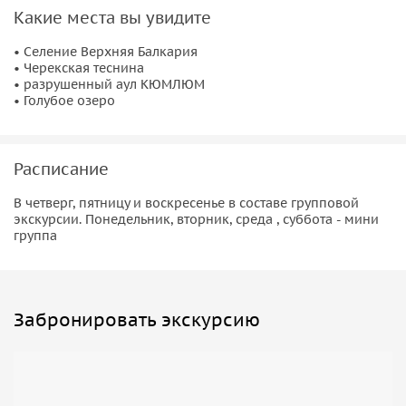
Какие места вы увидите
У нас будет один день, чтобы ближе познакомиться с
историей и культурой балкарского народа. Главным
• Селение Верхняя Балкария
• Черекская теснина
пунктом в нашей экскурсии будет Верхняя Балкария. Это
• разрушенный аул КЮМЛЮМ
небольшое село высоко в горах. Кроме этого вы:
• Голубое озеро
• Увидите
древние башни
.
• Прогуляетесь по берегу
Голубого озера
.
Расписание
• Насладитесь видами на
Кавказские горы
.
• Раскроете тайны местных легенд.
В четверг, пятницу и воскресенье в составе групповой
• Побываете в
Черекском ущелье
.
экскурсии. Понедельник, вторник, среда , суббота - мини
группа
Забронировать экскурсию