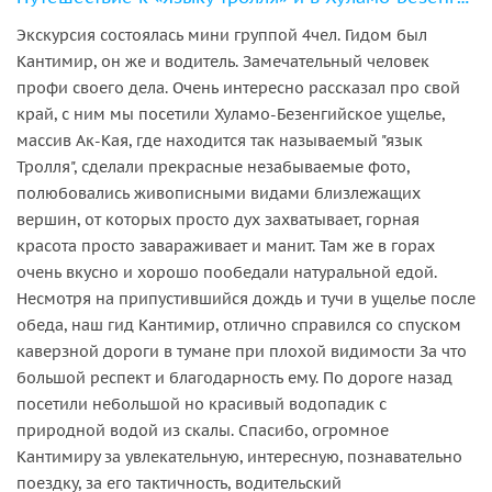
Экскурсия состоялась мини группой 4чел. Гидом был
Кантимир, он же и водитель. Замечательный человек
профи своего дела. Очень интересно рассказал про свой
край, с ним мы посетили Хуламо-Безенгийское ущелье,
массив Ак-Кая, где находится так называемый "язык
Тролля", сделали прекрасные незабываемые фото,
полюбовались живописными видами близлежащих
вершин, от которых просто дух захватывает, горная
красота просто завараживает и манит. Там же в горах
очень вкусно и хорошо пообедали натуральной едой.
Несмотря на припустившийся дождь и тучи в ущелье после
обеда, наш гид Кантимир, отлично справился со спуском
каверзной дороги в тумане при плохой видимости За что
большой респект и благодарность ему. По дороге назад
посетили небольшой но красивый водопадик с
природной водой из скалы. Спасибо, огромное
Кантимиру за увлекательную, интересную, познавательно
поездку, за его тактичность, водительский