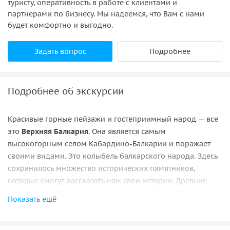
туристу, оперативность в работе с клиентами и
партнерами по бизнесу. Мы надеемся, что Вам с нами
будет комфортно и выгодно.
Задать вопрос
Подробнее
Подробнее об экскурсии
Красивые горные пейзажи и гостеприимный народ — все
это
Верхняя Балкария
. Она является самым
высокогорным селом Кабардино-Балкарии и поражает
своими видами. Это колыбель балкарского народа. Здесь
сохранилось множество исторических памятников,
которые смогут рассказать нам свои истории. Древние
башни, расположенные на склонах в горах, являются
Показать ещё
свидетелями былых времен.
Живописные места