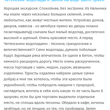
Хорошая экскурсия. Спокойная, без экстрима. Из Нальчика
мы ехали через несколько больших селений, очень
любопытно, как живут местные жители. Устройсво домов,
дворов, навесов - из автобуса прямо во дворы можно
позаглядывать))) сначала был малый водопад, достаточно
высокий и шумный. Очень красивое место. А перед
Чегемскими водопадами - теснина, грандиозная и
величественная!!! Сами водопады, думала побольше
будут. Бурлящая река впечатлила. Ее одели в бетон, чтобы
немного расширить дорогу. Место очень раскрученное,
масса торговцев с чаем, медом, сыром, вязаными
изделиями. Туристы издалека набрали целые сумки
добра) а мне так хотелось, чтобы эта красота была
уединённой, чтобы побродить наедине с природой,
наглядеться, впитать в себя хоть какую то ее часть Было б
здорово, если бы для торговли выделили отдельное
место, не сплошь вдоль теснины. Обедали в кафе, хичины
зачётные, но не лучшие, из тех, что пробовала. Затем