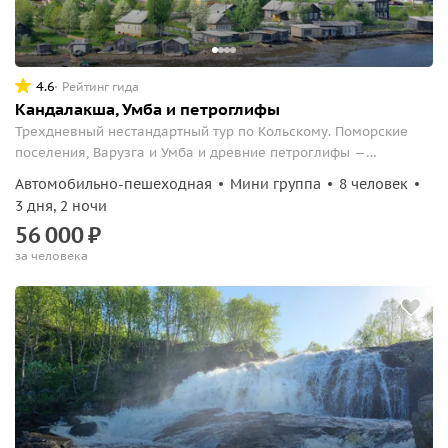
4.6
Рейтинг гида
Кандалакша, Умба и петроглифы
Трехдневный нестандартный тур по Кольскому. Поморские
поселения, Варузга и Умба и древние петроглифы —
приготовьтесь погрузиться в историю Севера.
Автомобильно-пешеходная
Мини группа
8 человек
3 дня, 2 ночи
56
000
₽
за человека