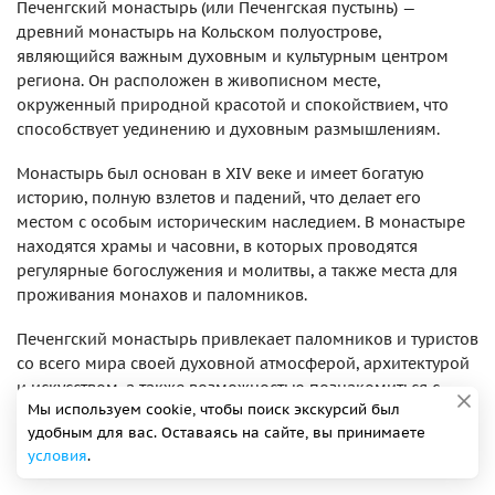
Печенгский монастырь (или Печенгская пустынь) —
древний монастырь на Кольском полуострове,
являющийся важным духовным и культурным центром
региона. Он расположен в живописном месте,
окруженный природной красотой и спокойствием, что
способствует уединению и духовным размышлениям.
Монастырь был основан в XIV веке и имеет богатую
историю, полную взлетов и падений, что делает его
местом с особым историческим наследием. В монастыре
находятся храмы и часовни, в которых проводятся
регулярные богослужения и молитвы, а также места для
проживания монахов и паломников.
Печенгский монастырь привлекает паломников и туристов
со всего мира своей духовной атмосферой, архитектурой
и искусством, а также возможностью познакомиться с
Мы используем cookie, чтобы поиск экскурсий был
жизнью монашеской общины. Посещение этого святого
удобным для вас. Оставаясь на сайте, вы принимаете
места позволяет прикоснуться к древним традициям
условия
.
православия, найти внутренний покой и гармонию.