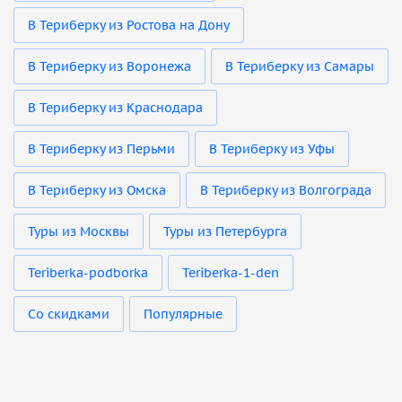
В Териберку из Ростова на Дону
В Териберку из Воронежа
В Териберку из Самары
В Териберку из Краснодара
В Териберку из Перьми
В Териберку из Уфы
В Териберку из Омска
В Териберку из Волгограда
Туры из Москвы
Туры из Петербурга
Teriberka-podborka
Teriberka-1-den
Со скидками
Популярные