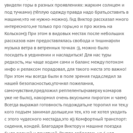
увидели горы в разных проявлениях: жарким солнцем и
под тучками) (тёплую одежду правда надо брать,оставить в
машине,что не нужно-можно). Гид Виктор рассказал много
интересного,не только про горы,но и про жизнь на
Кольском)) При этом в видовых местах после небольших
рассказов нам предоставлялась свобода и тишина(или
музыка ветра в ветренных точках :)), можно было
посидеть в уединении и насладиться! Для нас туры
редкость, мы чаще ходим сами и баланс между потоком
инфо и релаксом порадовал, для такого места это важно!
При этом мы всегда были в поле зрения гида,следил за
нашей безопасностью,уточнял пожелания,
самочувствие,предложил реппеленты(наверху комаров
уже не было), накормил очень вкусными пирогом и чаем)
Всегда выражал готовность подождать,не торопил ни тех,у
кого подъем занимал дольше,ни тех, кто не хотел уходить
с этого чудесного места(да,это я)) Комфортный транспорт:
сидения, кондей. Благодаря Виктору и машине поездка