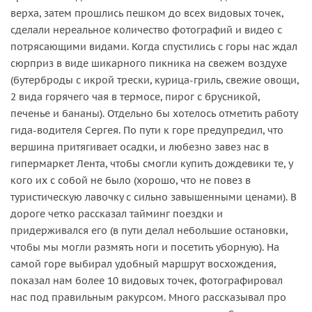
верха, затем прошлись пешком до всех видовых точек,
сделали нереальное количество фотографий и видео с
потрясающими видами. Когда спустились с горы нас ждал
сюрприз в виде шикарного пикника на свежем воздухе
(бутерброды с икрой трески, курица-гриль, свежие овощи,
2 вида горячего чая в термосе, пирог с брусникой,
печенье и бананы). Отдельно бы хотелось отметить работу
гида-водителя Сергея. По пути к горе предупредил, что
вершина притягивает осадки, и любезно завез нас в
гипермаркет Лента, чтобы смогли купить дождевики те, у
кого их с собой не было (хорошо, что не повез в
туристическую лавочку с сильно завышенными ценами). В
дороге четко рассказал тайминг поездки и
придерживался его (в пути делал небольшие остановки,
чтобы мы могли размять ноги и посетить уборную). На
самой горе выбирал удобный маршрут восхождения,
показал нам более 10 видовых точек, фотографировал
нас под правильным ракурсом. Много рассказывал про