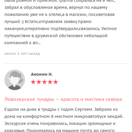
была ровной и приятной. Группа собралась на 6 чел.,
забрал в обусловленое время, вернул по нашему
пожеланию уже не к отелю,а в магазин, посоветовав
лучший :) Кстати,отправляла заявку прямо
накануне,оперативно подтвердили,связались. Уютное
путешествие в дружеской обстановке небольшой
компанией к вп...
около 2 лет назад
Аноним Н.
Ловозерские тундры — красота и мистика севера
Ездили на днях в тундры с гидом Сергеем. Забрали из
дома на комфортном 8-местном микроавтобусе хендай.
Экскурсия очень понравилась, локации зрелищные и
красивые. Поднимались на машине почти до самого