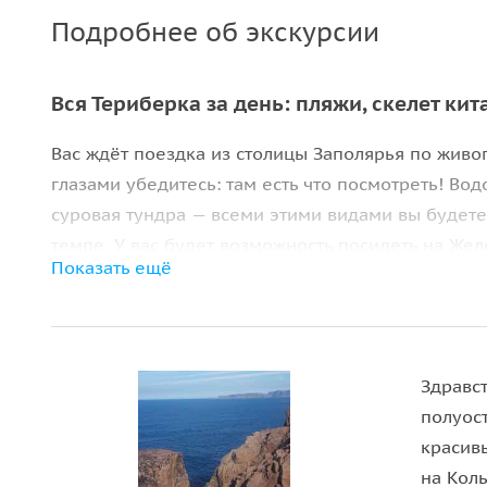
Подробнее об экскурсии
Вся Териберка за день: пляжи, скелет кит
Вас ждёт поездка из столицы Заполярья по жив
глазами убедитесь: там есть что посмотреть! Во
суровая тундра — всеми этими видами вы будет
темпе. У вас будет возможность посидеть на Жел
Показать ещё
моря и пройтись по северным пляжам: песчаном
дракона».
Здравст
полуос
красив
на Кол