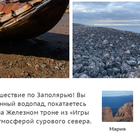
шествие по Заполярью! Вы
нный водопад, покатаетесь
на Железном троне из «Игры
атмосферой сурового севера.
Мария