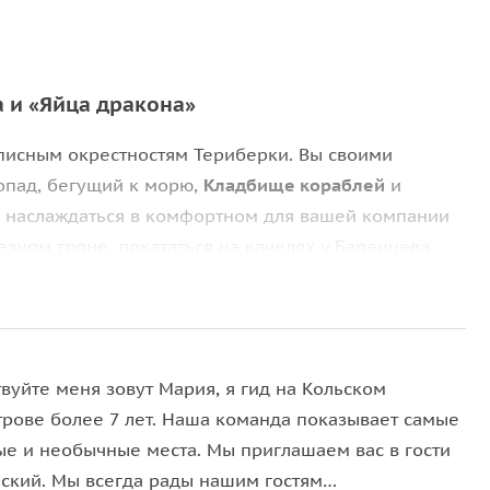
а и «Яйца дракона»
описным окрестностям Териберки. Вы своими
допад, бегущий к морю,
Кладбище кораблей
и
е наслаждаться в комфортном для вашей компании
езном троне, покататься на качелях у Баренцева
у и каменистому, получившему название «Яйца
вуйте меня зовут Мария, я гид на Кольском
трове более 7 лет. Наша команда показывает самые
ые и необычные места. Мы приглашаем вас в гости
ьский. Мы всегда рады нашим гостям…