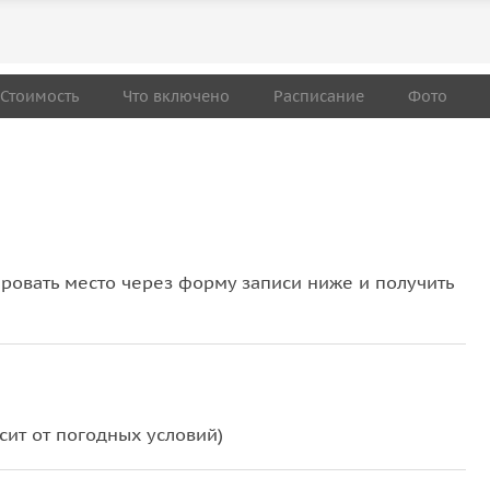
Стоимость
Что включено
Расписание
Фото
овать место через форму записи ниже и получить
сит от погодных условий)