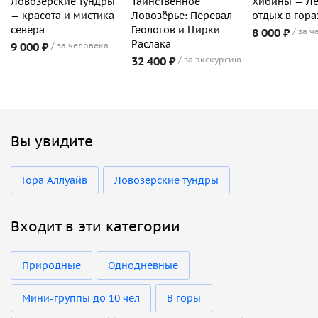
Ловозерские тундры
Таинственное
Хибины — Л
— красота и мистика
Ловозёрье: Перевал
отдых в гора
севера
Геологов и Цирки
8 000 ₽
за ч
Раслака
9 000 ₽
за человека
32 400 ₽
за экскурсию
Вы увидите
Гора Аллуайв
Ловозерские тундры
Входит в эти категории
Природные
Однодневные
Мини-группы до 10 чел
В горы