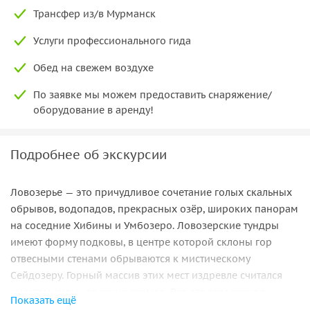
Трансфер из/в Мурманск
Услуги профессионального гида
Обед на свежем воздухе
По заявке мы можем предоставить снаряжение/
оборудование в аренду!
Подробнее об экскурсии
Ловозерье — это причудливое сочетание голых скальных
обрывов, водопадов, прекрасных озёр, широких панорам
на соседние Хибины и Умбозеро. Ловозерские тундры
имеют форму подковы, в центре которой склоны гор
отвесными стенами обрываются к мистическому
Сейдозеру. Горный массив этих мест издревле считался
«местом силы» древних саамов. Вся эта заполярная
Показать ещё
романтика запечатлеется в Ваших сердцах и будет еще