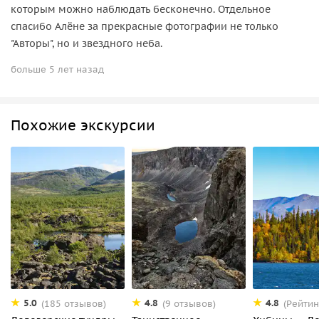
которым можно наблюдать бесконечно. Отдельное
спасибо Алёне за прекрасные фотографии не только
"Авторы", но и звездного неба.
больше 5 лет назад
Похожие экскурсии
5.0
4.8
4.8
(185 отзывов)
(9 отзывов)
(Рейтин