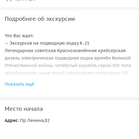
оформления разрешения на въезд в ЗАТО
Подробнее об экскурсии
Что Вас ждет:
— Экскурсия на подводную лодку К-21
Легендарная советская Краснознамённая крейсерская
дизель-электрическая подводная лодка времён Великой
Отечественной войны, четвёртый корабль серии XIV типа
«Крейсерская», ныне музей, продолжает нести вахту. ПЛ
участвовала в Великой Отечественной войне в составе
Показать ещё
Северного флота ВС Союза ССР. Совершила 12 боевых
походов и 6 минных постановок. Ярким эпизодом службы
ПЛ «К-21» стала атака на немецкий линкор «Тирпиц»
Место начала
— Экскурсия в музей ВВС СФ в Североморске — 2 (ныне
Адрес:
Пр Ленина,82
пос. Сафоново)
В музее три зала: военного времени, памяти о погибших,
послевоенного периода. В экспозиции представлены