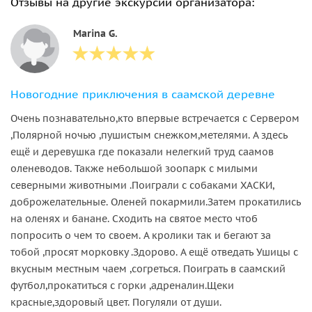
Отзывы на другие экскурсии организатора:
Marina G.
Новогодние приключения в саамской деревне
Очень познавательно,кто впервые встречается с Сервером
,Полярной ночью ,пушистым снежком,метелями. А здесь
ещё и деревушка где показали нелегкий труд саамов
оленеводов. Также небольшой зоопарк с милыми
северными животными .Поиграли с собаками ХАСКИ,
доброжелательные. Оленей покармили.Затем прокатились
на оленях и банане. Сходить на святое место чтоб
попросить о чем то своем. А кролики так и бегают за
тобой ,просят морковку .Здорово. А ещё отведать Ушицы с
вкусным местным чаем ,согреться. Поиграть в саамский
футбол,прокатиться с горки ,адреналин.Щеки
красные,здоровый цвет. Погуляли от души.