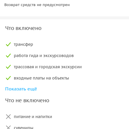
Возврат средств не предусмотрен
Что включено
трансфер
работа гида и экскурсоводов
трассовая и городская экскурсии
входные платы на объекты
Показать ещё
экскурсия на К-21
Что не включено
экскурсия в ангар с летной техникой времен ВОВ
экскурсия в домик Гагарина
питание и напитки
экскурсия по музею ВВС СФ им. Сафонова
сувениры