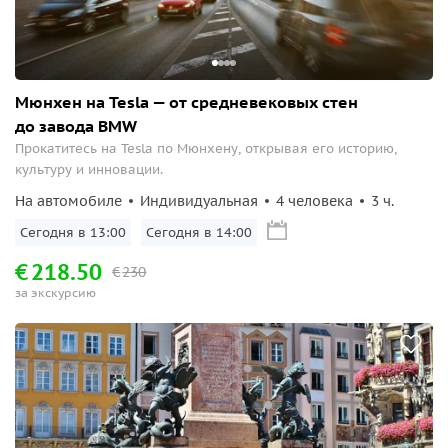
Мюнхен на Tesla — от средневековых стен
до завода BMW
Прокатитесь на Tesla по Мюнхену, открывая его историю,
культуру и инновации.
На автомобиле
Индивидуальная
4 человека
3 ч.
Сегодня в 13:00
Сегодня в 14:00
€
218.50
€
230
за экскурсию