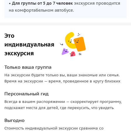
•
Для группы от 5 до 7 человек
экскурсия проводится
лестниц и переходов, на потолках превалируют
на комфортабельном автобусе.
изображения лебедей — рисованных, каменных,
деревянных, металлических. Здесь множество
средневековых деталей — узкие винтовые лестницы,
Это
множество башен и башенок — объединены с
передовыми инженерными достижениями: подогревом
индивидуальная
воздуха, водопроводом на всех этажах и туалетами с
экскурсия
автоматическим спуском воды.
Только ваша группа
Замок Линдерхоф
— любимое детище короля Людвига и
единственный замок, который был завершен при его
На экскурсии будете только вы, ваши знакомые или семья.
жизни. Наподобие Версаля, он поражает изящными
Время на экскурсии — время, проведенное в кругу близких
очертаниями, прекрасным парком и множеством
Персональный гид
водоемов. Интерьер в стиле рококо: позолота, фарфор,
Всегда в вашем распоряжении — скорректирует программу,
шелковая драпировка стен, сразу же ощущается
подскажет места для детей, где перекусить, что увидеть
избыточная роскошь, которую так любил король.
Выгодно
Стоимость индивидуальной экскурсии сравнима со