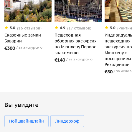
5.0
4.9
5.0
(16 отзывов)
(17 отзывов)
(Рейтин
Сказочные замки
Пешеходная
Индивидуаль
Баварии
обзорная экскурсия
пешеходная
по Мюнхену Первое
экскурсия по
€300
за экскурсию
знакомство
Мюнхену с
посещением
€140
за экскурсию
Резиденции
€80
за челов
Вы увидите
Нойшвайнштайн
Линдерхоф