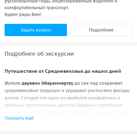
русскоязычные гиды, лицензированные водители и
комфортабельный транспорт.
Будем рады Вам!
Задать вопрос
Подробнее
Подробнее об экскурсии
Путешествие от Средневековья до наших дней
Жители
деревни Обераммергау
до сих пор сохраняют
средневековые традиции и украшают росписями фасады
домов. Сегодня это
один из наиболее комфортных и
удобных туристических центров Баварии с чистейшим
горным воздухом и красотой альпийских склонов. Также
Показать ещё
Обераммергау это родина известных немецких писателей
и художников, архитекторов и политиков и даже
министров.