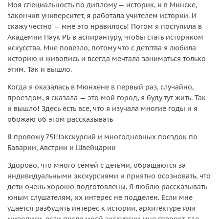
Моя специальность по диплому — историк, и в Минске,
закончив университет, я работала учителем истории. И
скажу честно — мне это нравилось! Потом я поступила в
Академии Наук РБ в аспирантуру, чтобы стать историком
искусства. Мне повезло, потому что с детства я любила
историю и живопись и всегда мечтала заниматься только
этим. Так и вышло.
Когда я оказалась в Мюнхене в первый раз, случайно,
проездом, я сказала — это мой город, я буду тут жить. Так
и вышло! Здесь есть все, что я изучала многие годы и я
обожаю об этом рассказывать
Я провожу 75!!!экскурсий и многодневных поездок по
Баварии, Австрии и Швейцарии
Здорово, что много семей с детьми, обращаются за
индивидуальными экскурсиями и приятно осозновать, что
дети очень хорошо подготовлены. Я люблю рассказывать
юным слушателям, их интерес не подделен. Если мне
удается разбудить интерес к истории, архитектуре или
живописи, если после моей экскурсии мне говорят, где