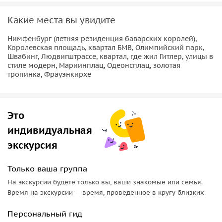
пробок на дорогах, вашего опоздания или другим
Какие места вы увидите
причинам.
Нимфенбург (летняя резиденция баварских королей),
– В пешеходной части тура вы посетите средневековые
Королевская площадь, квартал БМВ, Олимпийский парк,
кварталы и загляните на Мариенплац, «сердце» Мюнхена
Швабинг, Людвигштрассе, квартал, где жил Гитлер, улицы в
со зданиями Старой и Новой ратуши. Гид проведет вас до
стиле модерн, Мариинплац, Одеонсплац, золотая
тропинка, Фрауэнкирхе
Одеонсплац, которую украшает памятник Людвигу I, и
расскажет о многовековой истории столицы Баварии.
Каждый турист обязан увидеть и Фрауэнкирхе — главный
храм города. Собор Пресвятой Девы Марии на
Это
протяжении половины тысячелетия остается наиболее
индивидуальная
высоким сооружением Мюнхена. Не менее известна
экскурсия
пивная
Хофбрайхаус
. Она работала в качестве
придворной пивоварни, а спустя пару сотен лет
Только ваша группа
превратилась в полноценный ресторан. В нем побывали
На экскурсии будете только вы, ваши знакомые или семья.
великие персоны разного калибра, от Моцарта до Ленина.
Время на экскурсии — время, проведенное в кругу близких
— За всю экскурсию вы сможете зайти только в
Фрауэнкирхе и Хофбройхаус.
Персональный гид