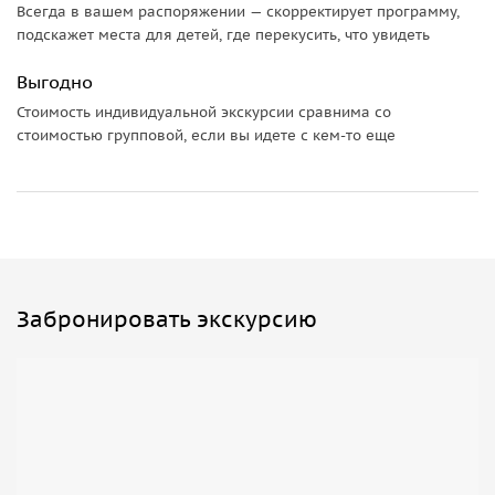
Время посещения определяется индивидуально в каждом
Всегда в вашем распоряжении — скорректирует программу,
подскажет места для детей, где перекусить, что увидеть
туре.
Выгодно
Стоимость индивидуальной экскурсии сравнима со
стоимостью групповой, если вы идете с кем-то еще
Забронировать экскурсию