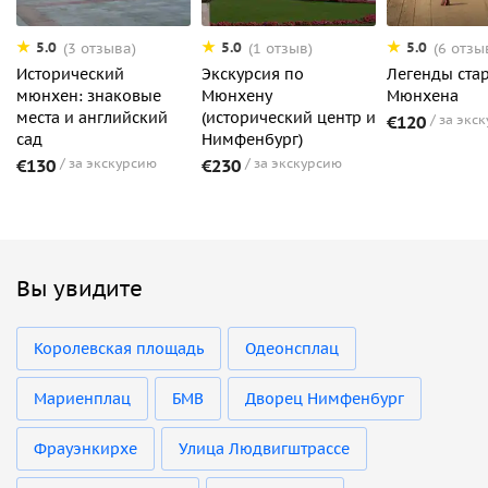
5.0
5.0
5.0
(3 отзыва)
(1 отзыв)
(6 отзы
Исторический
Экскурсия по
Легенды ста
мюнхен: знаковые
Мюнхену
Мюнхена
места и английский
(исторический центр и
€120
за экс
сад
Нимфенбург)
€130
за экскурсию
€230
за экскурсию
Вы увидите
Королевская площадь
Одеонсплац
Мариенплац
БМВ
Дворец Нимфенбург
Фрауэнкирхе
Улица Людвигштрассе