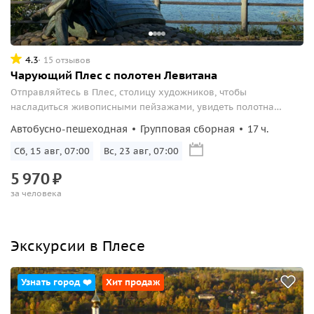
4.3
15 отзывов
Чарующий Плес с полотен Левитана
Отправляйтесь в Плес, столицу художников, чтобы
насладиться живописными пейзажами, увидеть полотна
Левитана и попробовать плесские «рыбные углы» в ходе
Автобусно-пешеходная
Групповая сборная
17 ч.
обзорной экскурсии и теплоходной прогулки по Волге.
Сб, 15 авг, 07:00
Вс, 23 авг, 07:00
5
970
₽
за человека
Экскурсии в Плесе
Узнать город ❤️
Хит продаж