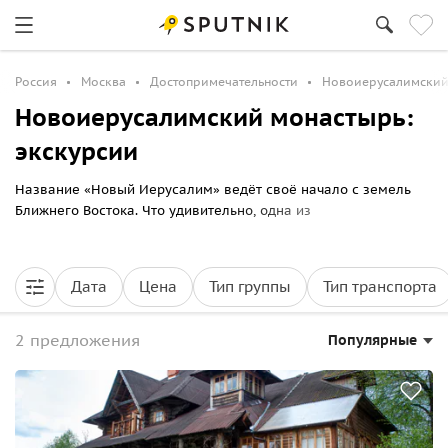
Россия
Москва
Достопримечательности
Новоиерусалимский
Новоиерусалимский монастырь:
экскурсии
Название «Новый Иерусалим» ведёт своё начало с земель
Ближнего Востока. Что удивительно, одна из
достопримечательностей с аналогичным названием,
Воскресенский Новоиерусалимский монастырь, находится не
так далеко от столицы России, в подмосковном городе Истре.
Дата
Цена
Тип группы
Тип транспорта
2 предложения
Популярные