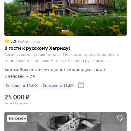
5.0
Рейтинг гида
В гости к русскому Хагриду!
Семичасовое путешествие из Москвы в страну Агаварию в
мини-группе — познакомьтесь с исконно русскими
ремеслами.
Автомобильно-пешеходная
Индивидуальная
8 человек
7 ч.
Сегодня в 15:00
Сегодня в 16:00
25
000
₽
за экскурсию
Не сезон