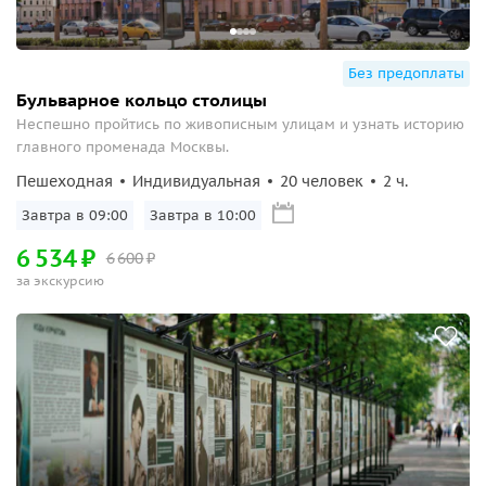
Без предоплаты
Бульварное кольцо столицы
Неспешно пройтись по живописным улицам и узнать историю
главного променада Москвы.
Пешеходная
Индивидуальная
20 человек
2 ч.
Завтра в 09:00
Завтра в 10:00
6
534
₽
6
600
₽
за экскурсию