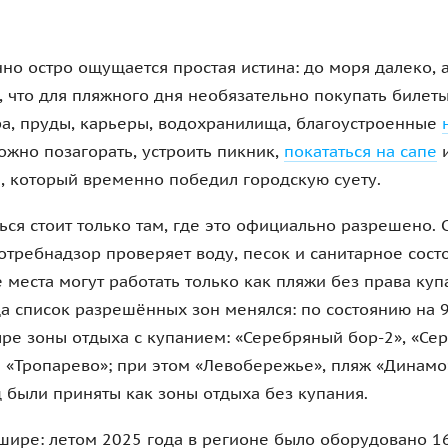
но остро ощущается простая истина: до моря далеко, а
, что для пляжного дня необязательно покупать билеты
а, пруды, карьеры, водохранилища, благоустроенные
ожно позагорать, устроить пикник,
покататься на сапе
и
, который временно победил городскую суету.
ься стоит только там, где это официально разрешено. 
потребнадзор проверяет воду, песок и санитарное состо
места могут работать только как пляжи без права куп
а список разрешённых зон менялся: по состоянию на 
е зоны отдыха с купанием: «Серебряный бор-2», «Сер
 «Тропарево»; при этом «Левобережье», пляж «Динамо
были приняты как зоны отдыха без купания.
ире: летом 2025 года в регионе было оборудовано 16