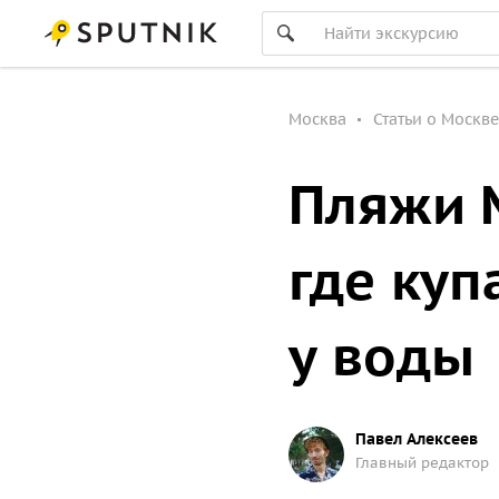
Москва
Статьи о Москве
Пляжи 
где куп
у воды
Павел Алексеев
Главный редактор