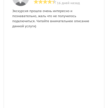
16 дней назад
Экскурсия прошла очень интересно и
Б
познавательно, жаль что не получилось
п
подключиться. Читайте внимательнее описание
б
данной услуги)
н
т
н
п
п