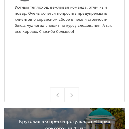
Уютный теплоход, вежливая команда, отличный
М
повар. Очень хочется попросить предупреждать
о
клиентов о сервисном сборе в чеке и стоимости
у
блюд. Аудиогид спешит по курсу следования. А так
б
все хорошо. Спасибо большое!
п
с
п
Круговая экспресс-прогулка: от «Парка
Горького» за 1 час