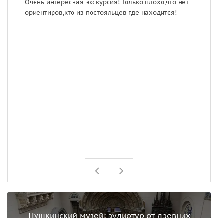
Очень интересная экскурсия! Только плохо,что нет
Э
ориентиров,кто из постояльцев где находится!
с
р
н
В
М
н
м
в
и
о
Пушкинский музей: аудиотур от древних