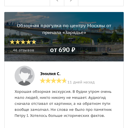
Обзорная прогулка по центру Москвы от
причала «Зарядье»
от 690 ₽
46 отзывов
Эмилия С.
11 дней назад
Хорошая обзорная экскурсия. В будни утром очень
П
мало людей, никто никому не мешает. Аудиогид
«
сначала отставал от картинки, а на обратном пути
у
вообще замолчал. Ни слова не было про памятник
М
Петру I. Хотелось больше исторических фактов.
К
б
м