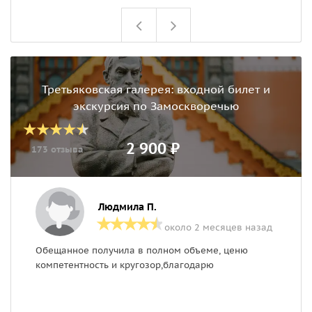
Третьяковская галерея: входной билет и
экскурсия по Замоскворечью
2 900 ₽
173 отзыва
Людмила П.
около 2 месяцев назад
Обещанное получила в полном объеме, ценю
Б
компетентность и кругозор,благодарю
у
п
в
в