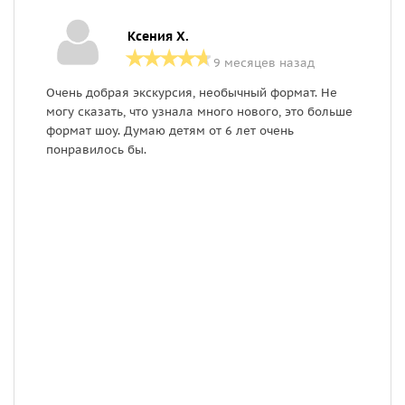
Ксения Х.
9 месяцев назад
Очень добрая экскурсия, необычный формат. Не
Э
могу сказать, что узнала много нового, это больше
п
формат шоу. Думаю детям от 6 лет очень
к
понравилось бы.
Д
и
о
п