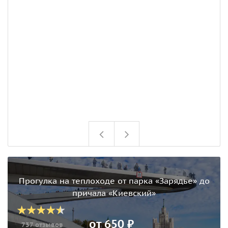
э
т
Прогулка на теплоходе от парка «Зарядье» до
причала «Киевский»
от 650 ₽
737 отзывов