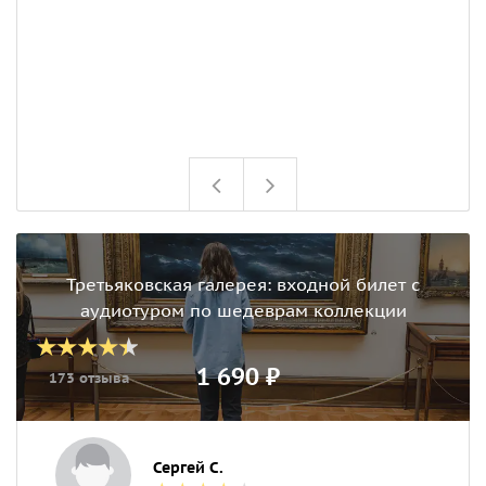
з
р
н
и
К
Третьяковская галерея: входной билет с
аудиотуром по шедеврам коллекции
1 690 ₽
173 отзыва
Сергей С.