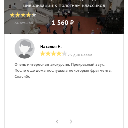
цивилизаций к полотнам классиков
1 560 ₽
24 отзыва
Наталья Н.
23 дня назад
Очень интересная экскурсия. Прекрасный звук.
Я
После еще дома послушала некоторые фрагменты.
П
Спасибо
м
Г
х