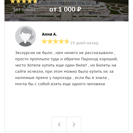
от 1 000 ₽
283 отзыва
Анна А.
19 дней назад
Экскурсии не было , нам ничего не рассказывали ,
Н
просто проплыли туда и обратно Пароход хороший,
н
чисто Хотела купить еще один билет , но Билеты на
п
сайте исчезли, при этом можно было купить их за
р
наличные прямо у парохода , если бы я знала ,
Ж
могла бы с собой взять еще одного человека