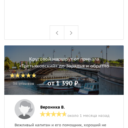
д
н
э
Круговой маршрут от причала
«Третьяковский» до Зарядья и обратно
от 1 390 ₽
36 отзывов
Вероника В.
около 1 месяца назад
Вежливый капитан и его помощник, хороший не
В