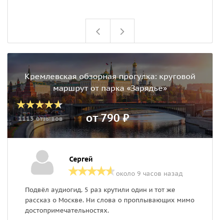
Кремлевская обзорная прогулка: круговой
маршрут от парка «Зарядье»
от 790 ₽
1113 отзывов
Сергей
около 9 часов назад
Подвёл аудиогид. 5 раз крутили один и тот же
П
рассказ о Москве. Ни слова о проплывающих мимо
д
достопримечательностях.
з