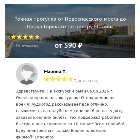
Речная прогулка от Новоспасского моста до
Парка Горького по центру Москвы
от 590 ₽
150 отзывов
Марина П.
3 дня назад
Здравствуйте! На экскурсии были 06.08.2026 г.
П
Очень понравилась экскурсия! Отправление во
н
время! Аудиогид рассказывает все отлично,
п
слышимость на палубе все хорошо! Я не на ту дату
заказала онлайн билеты, тех поддержка работает
быстро и все исправили за 10 минут! Всем спасибо!
Буду пользоваться только Вашей надёжной
фирмой! Спасибо!