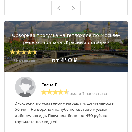
Обзорная прогулка на теплоходе по Москве-
реке от причала «Красный октябрь»
от 450 ₽
79 отзывов
Елена П.
около 5 часов назад
Экскурсия по указанному маршруту. Длительность
Ш
50 мин. На верхней палубе не хватало музыки
п
либо аудиогида. Покупала билет за 450 руб. на
о
Горбилете по скидкой.
п