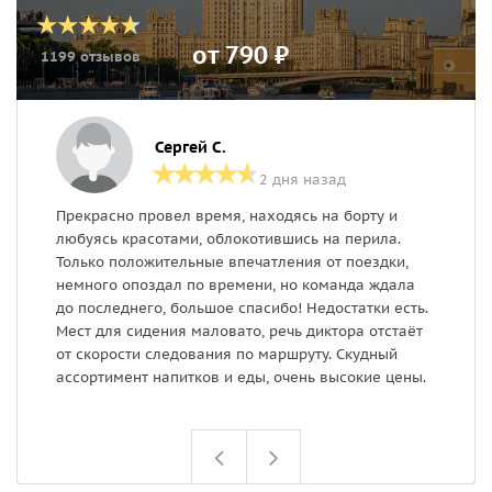
от 790 ₽
1199 отзывов
Сергей С.
2 дня назад
Прекрасно провел время, находясь на борту и
П
любуясь красотами, облокотившись на перила.
с
Только положительные впечатления от поездки,
к
немного опоздал по времени, но команда ждала
до последнего, большое спасибо! Недостатки есть.
Мест для сидения маловато, речь диктора отстаёт
от скорости следования по маршруту. Скудный
ассортимент напитков и еды, очень высокие цены.