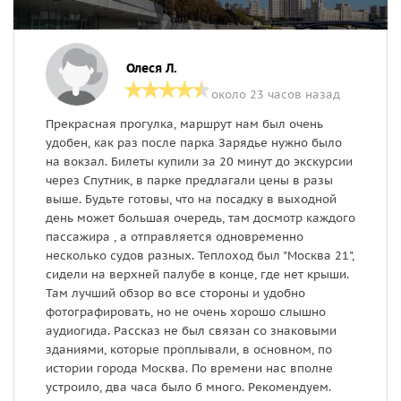
Олеся Л.
около 23 часов назад
Прекрасная прогулка, маршрут нам был очень
Э
удобен, как раз после парка Зарядье нужно было
т
на вокзал. Билеты купили за 20 минут до экскурсии
о
через Спутник, в парке предлагали цены в разы
к
выше. Будьте готовы, что на посадку в выходной
о
день может большая очередь, там досмотр каждого
д
пассажира , а отправляется одновременно
р
несколько судов разных. Теплоход был "Москва 21",
П
сидели на верхней палубе в конце, где нет крыши.
у
Там лучший обзор во все стороны и удобно
д
фотографировать, но не очень хорошо слышно
ж
аудиогида. Рассказ не был связан со знаковыми
б
зданиями, которые проплывали, в основном, по
истории города Москва. По времени нас вполне
устроило, два часа было б много. Рекомендуем.