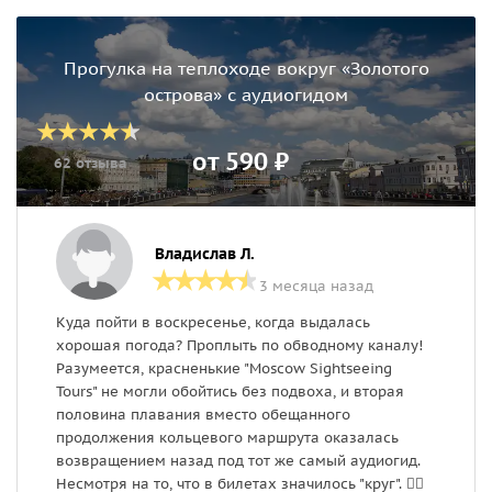
Прогулка на теплоходе вокруг «Золотого
острова» с аудиогидом
от 590 ₽
62 отзыва
Владислав Л.
3 месяца назад
Куда пойти в воскресенье, когда выдалась
П
хорошая погода? Проплыть по обводному каналу!
м
Разумеется, красненькие "Moscow Sightseeing
М
Tours" не могли обойтись без подвоха, и вторая
д
половина плавания вместо обещанного
в
продолжения кольцевого маршрута оказалась
в
возвращением назад под тот же самый аудиогид.
1
Несмотря на то, что в билетах значилось "круг". 🤷‍♀️
р