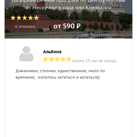
Обзорная речная прогулка по центру Москвы
от Нескучного сада или Киевского
от 590 ₽
6 отзывов
Альбина
около 23 часов назад
Диванчики, столики, единственное, мало по
Т
времени) , хотелось кататься и кататься))
с
2