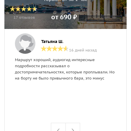
от 690 ₽
17 отзывов
Татьяна Ш.
16 дней назад
Маршрут хороший, аудиогид интересные
Д
подробности рассказывал о
Б
достопримечательностях, которые проплывали. Но
С
на борту не было привычного бара, это минус