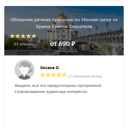
Обзорная речная прогулка по Москве-реке от
Храма Христа Спасителя
от 690 ₽
33 отзыва
Оксана О.
11 месяцев назад
Увидели, все что предусмотрено программой.
О
Сопровождение аудиогида-интересно.
х