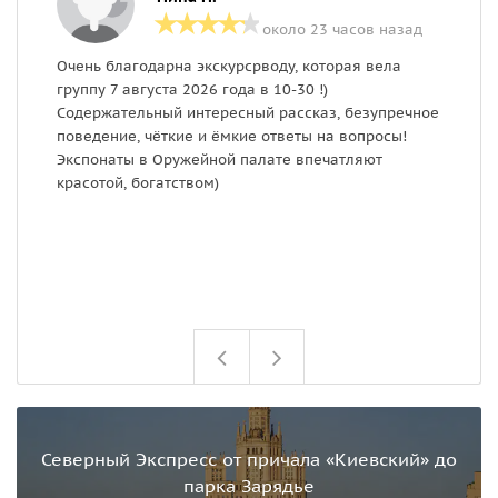
около 23 часов назад
Очень благодарна экскурсрводу, которая вела
С
группу 7 августа 2026 года в 10-30 !)
т
Содержательный интересный рассказ, безупречное
п
поведение, чëткие и ëмкие ответы на вопросы!
О
Экспонаты в Оружейной палате впечатляют
б
красотой, богатством)
в
Северный Экспресс от причала «Киевский» до
парка Зарядье