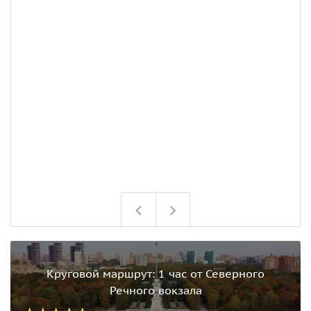
с
о
м
з
п
л
ш
с
Круговой маршрут: 1 час от Северного
Речного вокзала