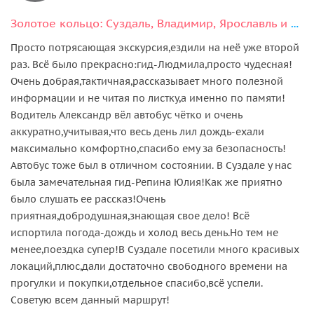
Золотое кольцо: Суздаль, Владимир, Ярославль и Ростов Великий (на выбор)
Просто потрясающая экскурсия,ездили на неё уже второй
раз. Всё было прекрасно:гид-Людмила,просто чудесная!
Очень добрая,тактичная,рассказывает много полезной
информации и не читая по листку,а именно по памяти!
Водитель Александр вёл автобус чётко и очень
аккуратно,учитывая,что весь день лил дождь-ехали
максимально комфортно,спасибо ему за безопасность!
Автобус тоже был в отличном состоянии. В Суздале у нас
была замечательная гид-Репина Юлия!Как же приятно
было слушать ее рассказ!Очень
приятная,добродушная,знающая свое дело! Всё
испортила погода-дождь и холод весь день.Но тем не
менее,поездка супер!В Суздале посетили много красивых
локаций,плюс,дали достаточно свободного времени на
прогулки и покупки,отдельное спасибо,всё успели.
Советую всем данный маршрут!