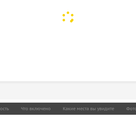
ость
Что включено
Какие места вы увидите
Фот