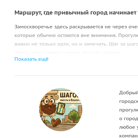
Маршрут, где привычный город начинает
Замоскворечье здесь раскрывается не через оче
которые обычно остаются вне внимания. Прогул
важно не только идти, но и замечать. Шаг за ша
улицы показывают совсем другую сторону.
Показать ещё
Скрытые истории за фасадами
Маршрут начинается у станции «Новокузнецкая»
Ордынку
и тихие переулки между ними. Здесь з
Добрый
эпох — от старых слобод и купеческой Москвы д
городс
находите ответы на неожиданные вопросы: почем
прогул
центре города сохраняются редкие детали прошл
о город
ногами.
любое у
компан