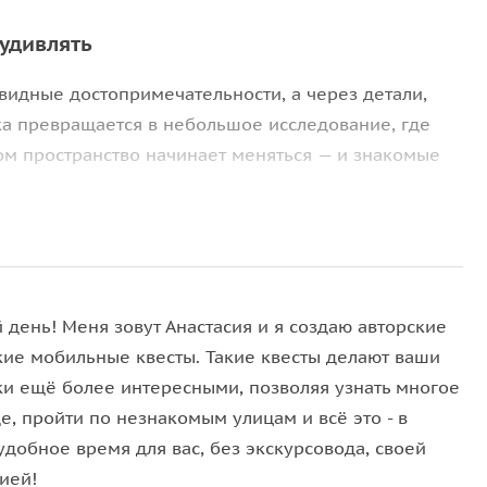
 удивлять
видные достопримечательности, а через детали,
ка превращается в небольшое исследование, где
гом пространство начинает меняться — и знакомые
 и проходит через
Пятницкую улицу
,
Большую
а привычной застройкой прячутся следы разных
 день! Меня зовут Анастасия и я создаю авторские
о модерна и более поздних слоёв. В процессе вы
кие мобильные квесты. Такие квесты делают ваши
у у улицы может быть имя без «владельца», где в
ки ещё более интересными, позволяя узнать многое
ого и как история буквально оказывается под
е, пройти по незнакомым улицам и всё это - в
добное время для вас, без экскурсовода, своей
ией!