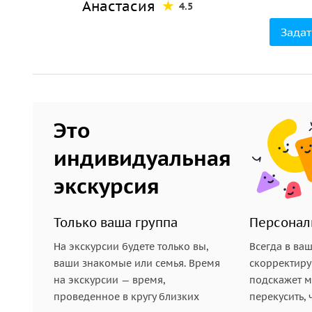
Анастасия
4.5
Квест как способ увидеть больше
Задат
Формат построен так, чтобы вы сами становилис
помогают заметить то, что обычно ускользает: 
элементы городской среды. Вы двигаетесь в своё
внимательнее — и постепенно начинаете различа
разные времена.
Это
индивидуальная
экскурсия
Только ваша группа
Персонал
На экскурсии будете только вы,
Всегда в ва
ваши знакомые или семья. Время
скорректиру
на экскурсии — время,
подскажет ме
проведенное в кругу близких
перекусить, 