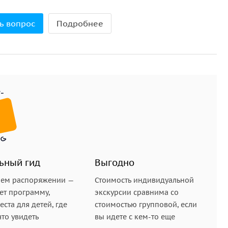
ь вопрос
Подробнее
ь исследователем. Задания направляют внимание и
маленькие детали, скрытые символы и неожиданные
м темпе, иногда останавливаетесь, смотрите
ть, как в одном пространстве переплетаются
ьный гид
Выгодно
шем распоряжении —
Стоимость индивидуальной
ет программу,
экскурсии сравнима со
ста для детей, где
стоимостью групповой, если
что увидеть
вы идете с кем-то еще