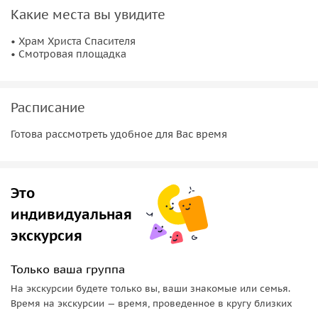
Какие места вы увидите
Завершится экскурсия подъёмом на смотровую площадку
Храма Христа Спасителя
. Отсюда открываются широкие
• Храм Христа Спасителя
• Смотровая площадка
виды на центр Москвы — Кремль, Москву-реку и старые
кварталы столицы. Это место позволяет увидеть город с
необычного ракурса и завершить прогулку яркими
впечатлениями.
Расписание
Готова рассмотреть удобное для Вас время
Это
индивидуальная
экскурсия
Только ваша группа
На экскурсии будете только вы, ваши знакомые или семья.
Время на экскурсии — время, проведенное в кругу близких