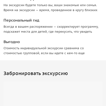
Реконструкция утраченного шедевра
На экскурсии будете только вы, ваши знакомые или семья.
Время на экскурсии — время, проведенное в кругу близких
Современный дворец — это историко-художественная
реконструкция. Подлинное здание XVII века было
Персональный гид
разобрано при Екатерине II, однако художники и
Всегда в вашем распоряжении — скорректирует программу,
реставраторы бережно воссоздали «драгоценную
подскажет места для детей, где перекусить, что увидеть
шкатулку» по описям и обмерам XVIII столетия. Благодаря
этому сегодня можно увидеть дворец таким, каким его
Выгодно
задумывали и воспринимали современники царя.
Стоимость индивидуальной экскурсии сравнима со
стоимостью групповой, если вы идете с кем-то еще
Забронировать экскурсию