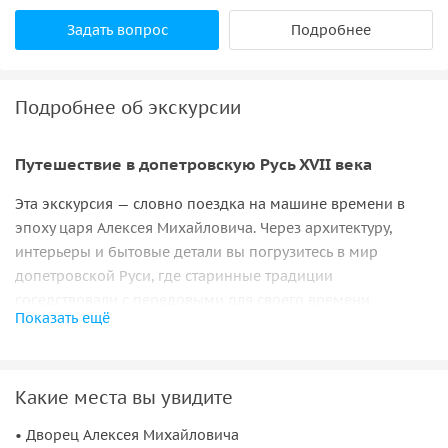
Задать вопрос
Подробнее
Подробнее об экскурсии
Путешествие в допетровскую Русь XVII века
Эта экскурсия — словно поездка на машине времени в
эпоху царя Алексея Михайловича. Через архитектуру,
интерьеры и бытовые детали вы погрузитесь в мир
допетровской Руси, где старинные традиции
соседствовали с передовыми для своего времени
Показать ещё
технологиями, а царский двор жил по строгому, но
удивительно насыщенному укладу.
«Восьмое чудо света» и государев быт
Какие места вы увидите
Загородную резиденцию в Коломенском современники
• Дворец Алексея Михайловича