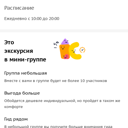
Нужно ли знать историю? Нет, мы не проверяем ваше
Расписание
знание истории. Мы знакомим вас с ней.
Ежедневно с 10:00 до 20:00
Это
экскурсия
в мини-группе
Группа небольшая
Вместе с вами в группе будет не более 10 участников
Выгода больше
Обойдется дешевле индивидуальной, но пройдет в таком же
комфорте
Гид рядом
В небольшой группе вы получите больше внимания гида