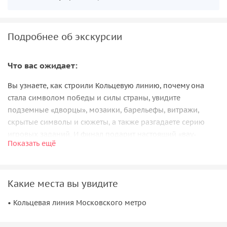
Подробнее об экскурсии
Что вас ожидает:
Вы узнаете, как строили Кольцевую линию, почему она
стала символом победы и силы страны, увидите
подземные «дворцы», мозаики, барельефы, витражи,
скрытые символы и сюжеты, а также разгадаете серию
игровых заданий. И финал подарит настоящий «вау-
Показать ещё
момент» — встречу с тем, кого в метро быть не должно.
Что вы увидите — маршрут:
Какие места вы увидите
Вы прокатитесь
от Комсомольской до Добрынинской
и
увидите 9 из 12 станций кольцевой линии. Это самые
• Кольцевая линия Московского метро
красивые и запоминающиеся станции Московского метро.