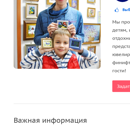
Выб
Мы про
детям,
отдохн
предст
ювелир
финифт
гости!
Задат
Важная информация