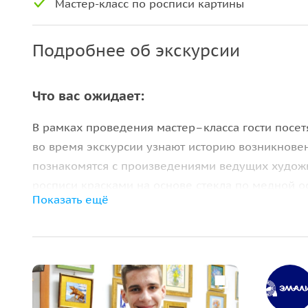
Мастер-класс по росписи картины
Подробнее об экскурсии
Что вас ожидает:
В рамках проведения мастер–класса гости посет
во время экскурсии узнают историю возникновен
познакомятся с произведениями ведущих художн
росписи красками на основе стекла по медной о
Показать ещё
Каждый участник получает возможность
самосто
и
обжечь их в муфельной печи
при температуре 
каждый задает исходя из своих предпочтений.