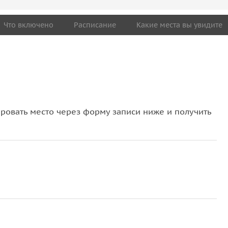
Что включено
Расписание
Какие места вы увидите
овать место через форму записи ниже и получить