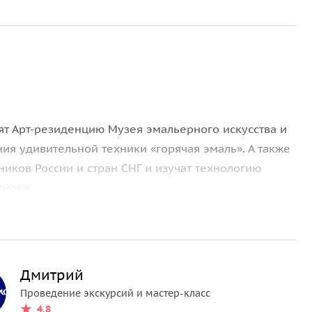
ят Арт-резиденцию Музея эмальерного искусства и
ия удивительной техники «горячая эмаль». А также
иков России и стран СНГ и изучат технологию
снове.
ятельно создать картину
под руководством мастера
до 850°С. Тему создаваемого сюжета картины
Дмитрий
Проведение экскурсий и мастер-класс
4.8