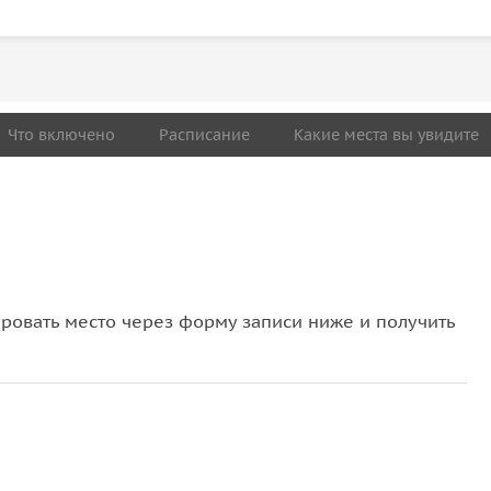
Что включено
Расписание
Какие места вы увидите
овать место через форму записи ниже и получить