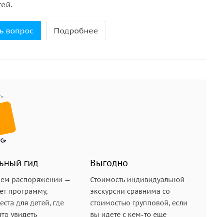
ей.
 колодец.
ь вопрос
Подробнее
пный пример неорусского стиля конца 19 века.
ощади: Никольская, Сенатская, Спасская, Царская.
тены.
ам Василия Блаженного
(Собор Покрова Пресвятой
о народного ополчения 1612 года — памятник
омним историю создания и неоднократных попыток
ьный гид
Выгодно
шем распоряжении —
Стоимость индивидуальной
ет программу,
экскурсии сравнима со
ста для детей, где
стоимостью групповой, если
что увидеть
вы идете с кем-то еще