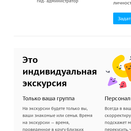
гид- администратор
личност
неприступных башен Кремля.
• Угловая Арсенальная башня — тут самый старый
Задат
• Здание исторического музея — ГИМ — великоле
•
Комплекс башен Кремля
со стороны красной пл
•
Мавзолей Ленина
и некрополь у кремлевской с
• Самый узнаваемый храм России и Москвы —
Хр
Богородицы).
Это
• Монумент, посвященный предводителям Второг
индивидуальная
Минину и Пожарскому.
•
Здание ГУМа
— «верхних торговых рядов». Всп
экскурсия
его сноса.
Только ваша группа
Персонал
На экскурсии будете только вы,
Всегда в ва
ваши знакомые или семья. Время
скорректиру
на экскурсии — время,
подскажет ме
проведенное в кругу близких
перекусить, 