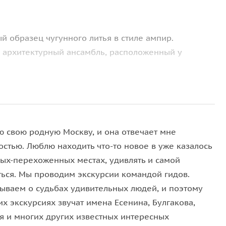
й образец чугунного литья в стиле ампир.
архитектурный ансамбль, расположенный у
сских сказок» З. Церетели.
годовщину 400-летия Романовых.
тавочный зал Манеж) — историческое здание,
ю свою родную Москву, и она отвечает мне
иальное сооружение, память о московских
остью. Люблю находить что-то новое в уже казалось
ых-перехоженных местах, удивлять и самой
енная сохранившаяся предмостная башня (Башня-
ться. Мы проводим экскурсии командой гидов.
зываем о судьбах удивительных людей, и поэтому
пасской, башня. Через нее въезжали цари и
х экскурсиях звучат имена Есенина, Булгакова,
 года в Кремль въехал Наполеон.
я и многих других известных интересных
 небольшие размеры считалась одной из самых