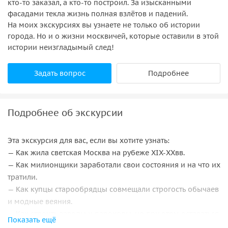
кто-то заказал, а кто-то построил. За изысканными
фасадами текла жизнь полная взлётов и падений.
На моих экскурсиях вы узнаете не только об истории
города. Но и о жизни москвичей, которые оставили в этой
истории неизгладымый след!
Задать вопрос
Подробнее
Подробнее об экскурсии
Эта экскурсия для вас, если вы хотите узнать:
— Как жила светская Москва на рубеже XIX-XXвв.
— Как милионщики заработали свои состояния и на что их
тратили.
— Как купцы старообрядцы совмещали строгость обычаев
и модные веяния.
— Как строить заводы и пароходы, но при этом оставаться
Показать ещё
человеком.