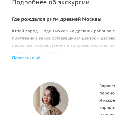
Подробнее об экскурсии
Где рождался ритм древней Москвы
Китай-город — один из самых древних районов 
протяжении веков остававшийся центром делово
решались государственные вопросы, заключались
никогда не знали тишины.
Показать ещё
Во время прогулки вы погрузитесь в многослойн
традиций до купеческих капиталов, от юродивых
институтов страны.
Здравст
Торговый и деловой центр старой столицы
перено
Я искр
Мы поговорим о том, какую роль играл
Гостиный
характ
город называли деловым сердцем Москвы и за чт
и прек