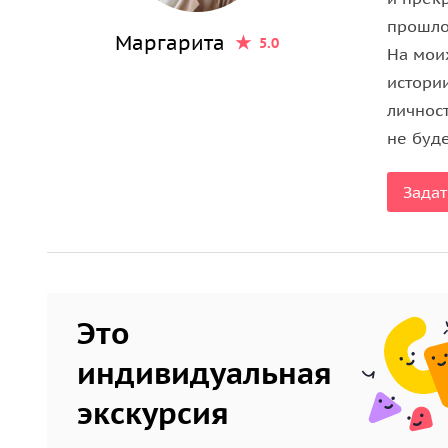
стрит». Вы узнаете, как велась торговля в XVIII 
прошло
ряды, и каким образом здесь формировались фи
Маргарита
5.0
На мои
истори
Религия, быт и парадоксы повседневности
личнос
Китай-город — это не только деньги и власть, н
не буде
московского юродивого, поговорим о странных о
Задат
сбитнем, и обсудим, как в
Троицком трактире
под
пословицы.
Вы также узнаете, где появилось первое высшее 
ещё разберётесь, как
Зарядье
прошло путь от бо
пространства.
Это
индивидуальная
экскурсия