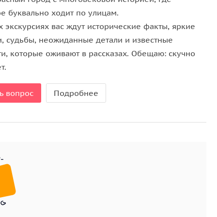
веке, где располагались банки, конторы и торговые
е буквально ходит по улицам.
нансовые судьбы города.
х экскурсиях вас ждут исторические факты, яркие
и, судьбы, неожиданные детали и известные
ти, которые оживают в рассказах. Обещаю: скучно
о и особая духовная среда. Мы вспомним первого
т.
бычаях «крестцов», где рядом с гробами торговали
ь вопрос
Подробнее
 чай и наливки заключались договоры и рождались
учебное заведение в России и кто в нём учился, а
лотистых трущоб до современного городского