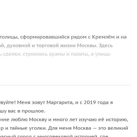
столицы, сформировавшийся рядом с Кремлём и на
й, духовной и торговой жизни Москвы. Здесь
 сделки, строились храмы и палаты, а улицы
ую историю Китай-города — от религиозных
 до банкиров, от трактиров до первых финансовых
вуйте! Меня зовут Маргарита, и с 2019 года я
шу вас в прошлое.
енне люблю Москву и много лет изучаю её историю,
 двор
и кто именно здесь «гостил», почему Китай-
ер и тайные уголки. Для меня Москва — это великий
о этот район сравнивают с «московской Уолл-
расный город с многовековой историей, где