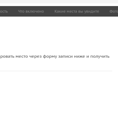
ость
Что включено
Какие места вы увидите
Фот
овать место через форму записи ниже и получить