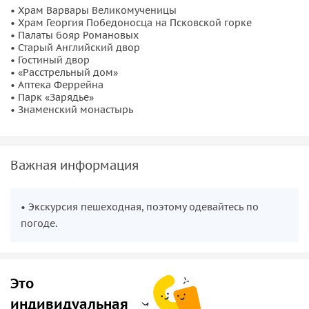
Объектов на экскурсии очень много, поэтому экскурсовод
• Храм Варвары Великомученицы
• Храм Георгия Победоносца на Псковской горке
подстраивается под интересы аудитории и
• Палаты бояр Романовых
сосредотачивается на самом интересном для вас. Вы
• Старый Английский двор
узнаете о
Верхних и Средних торговых рядах
и о
• Гостиный двор
• «Расстрельный дом»
непостроенной 8-й сталинской высотке
. Опытный
• Аптека Феррейна
аттестованный экскурсовод ответит на все ваши вопросы.
• Парк «Зарядье»
• Знаменский монастырь
Важная информация
• Экскурсия пешеходная, поэтому одевайтесь по
погоде.
Это
индивидуальная