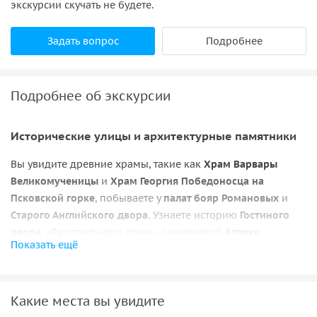
экскурсии скучать не будете.
Задать вопрос
Подробнее
Подробнее об экскурсии
Исторические улицы и архитектурные памятники
Вы увидите древние храмы, такие как
Храм Варвары
Великомученицы
и
Храм Георгия Победоносца на
Псковской горке
, побываете у
палат бояр Романовых
и
Старого Английского двора
. Узнаете историю
Гостиного
двора
, «Расстрельного дома», знаменитой
Аптеки
Показать ещё
Феррейна
и
Знаменского монастыря
. Прогуляетесь по
современному парку
«Зарядье»
.
Индивидуальный подход и гибкость маршрута
Какие места вы увидите