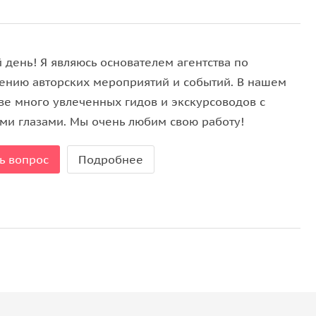
троен театр.
ходится над ней.
 день! Я являюсь основателем агентства по
ению авторских мероприятий и событий. В нашем
тве много увлеченных гидов и экскурсоводов с
а его изготовление.
ми глазами. Мы очень любим свою работу!
анты.
ь вопрос
Подробнее
ическую.