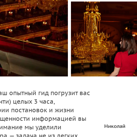
наш опытный гид погрузит вас
ти) целых 3 часа,
рии постановок и жизни
ыщенности информацией вы
Николай
нимание мы уделили
а — задача не из легких,