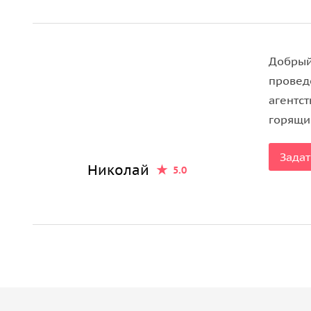
Вы узнаете:
• В форме какого музыкального инструмента пос
• Сколько деталей в хрустальной люстре и что на
Добрый
• Что такое зал-трансформер.
провед
• Какую музу выдумал автор потолочного панно.
агентс
• Сколько весит занавес и сколько золота ушло н
горящи
• Кто шьёт балеринам пачки и из чего делают пу
• Почему в партере были самые дешёвые места.
Задат
Николай
5.0
• Как попасть на Новую сцену, не покидая Истор