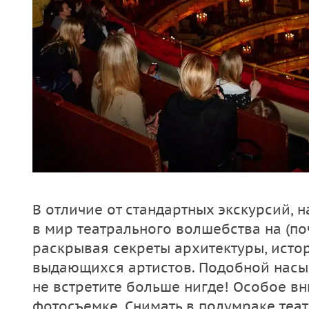
В отличие от стандартных экскурсий, 
в мир театрального волшебства на (поч
раскрывая секреты архитектуры, исто
выдающихся артистов. Подобной нас
не встретите больше нигде! Особое в
фотосъемке. Снимать в полумраке театр