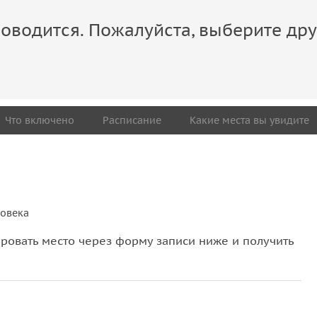
оводится. Пожалуйста, выберите дру
Что включено
Расписание
Какие места вы увидите
ловека
овать место через форму записи ниже и получить