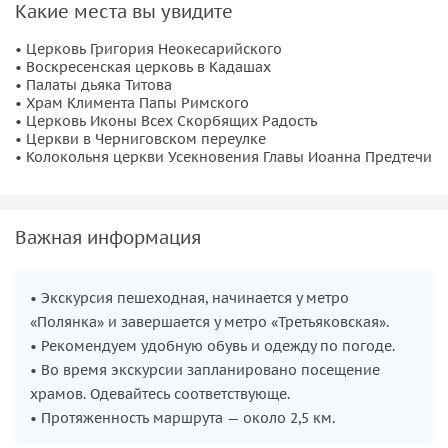
Какие места вы увидите
классицизм.
• Церковь Григория Неокесарийского
Русское узорочье и нарышкинское барокко
• Воскресенская церковь в Кадашах
• Палаты дьяка Титова
Мы начнем с изучения
церкви Григория Неокесарийского
• Храм Климента Папы Римского
— ярчайшего образца «пламенеющего» узорочья второй
• Церковь Иконы Всех Скорбящих Радость
• Церкви в Черниговском переулке
половины XVII века. Далее увидим
Воскресенскую
• Колокольня церкви Усекновения Главы Иоанна Предтечи
церковь в Кадашах
— «Кадашевскую свечу», один из
ранних образцов нарышкинского барокко. Вы узнаете,
почему строительство церкви Григория Неокесарийского
Важная информация
взял под свое крыло сам царь Алексей Михайлович.
Барокко и классицизм в Замоскворечье
• Экскурсия пешеходная, начинается у метро
«Полянка» и завершается у метро «Третьяковская».
Мы рассмотрим
храм Климента Папы Римского
—
• Рекомендуем удобную обувь и одежду по погоде.
редчайшего представителя позднего елизаветинского
• Во время экскурсии запланировано посещение
барокко в Москве, и
церковь Иконы Всех Скорбящих
храмов. Одевайтесь соответствующе.
Радость
— образец классической гармонии и равновесия.
• Протяженность маршрута — около 2,5 км.
Вы узнаете, почему православная церковь посвящена
Папе Римскому и кому приписывают авторство проекта.