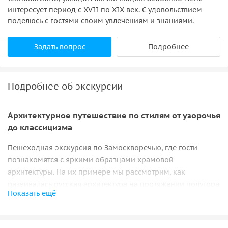
интересует период с XVII по XIX век. С удовольствием
поделюсь с гостями своим увлечениям и знаниями.
Задать вопрос
Подробнее
Подробнее об экскурсии
Архитектурное путешествие по стилям от узорочья
до классицизма
Пешеходная экскурсия по Замоскворечью, где гости
познакомятся с яркими образцами храмовой
архитектуры. На их примере мы рассмотрим, как
развивалась русская архитектура на протяжении полутора
Показать ещё
столетий, начиная со 2-й половины XVII века. Я расскажу
об особенностях таких архитектурных стилей, как русское
узорочье, нарышкинское барокко, высокое барокко и