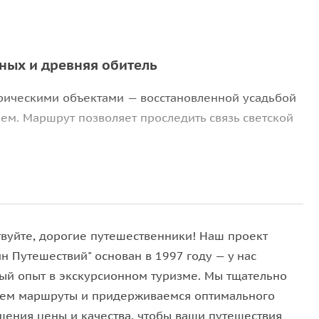
ных и древняя обитель
орическими объектами — восстановленной усадьбой
м. Маршрут позволяет проследить связь светской
аблюдать пример успешной реставрации
нный по проекту Джакомо Кваренги, восстановлен с
твуйте, дорогие путешественники! Наш проект
территории воссозданы
Венецианский мост
и
н Путешествий" основан в 1997 году — у нас
ый опыт в экскурсионном туризме. Мы тщательно
ем маршруты и придерживаемся оптимального
шения цены и качества, чтобы ваши путешествия