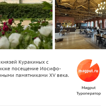
 князей Куракиных с
также посещение Иосифо-
рными памятниками XV века.
Magput
Туроператор