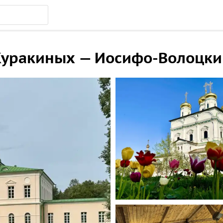
Куракиных — Иосифо-Волоцк