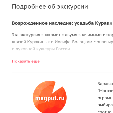
Подробнее об экскурсии
Возрожденное наследие: усадьба Кураки
Эта экскурсия знакомит с двумя значимыми ист
князей Куракиных и Иосифо-Волоцким монастыре
и духовной культуры России.
Показать ещё
Возрождение усадебной жизни
В усадьбе
Степановское-Волосово
гости могут н
исторического памятника. Главный дом, построе
Здравс
сохранением архитектурных особенностей. На 
"Магази
Китайская беседка
на берегу пруда.
огромн
выбира
Интерьеры и история рода Куракиных
соотно