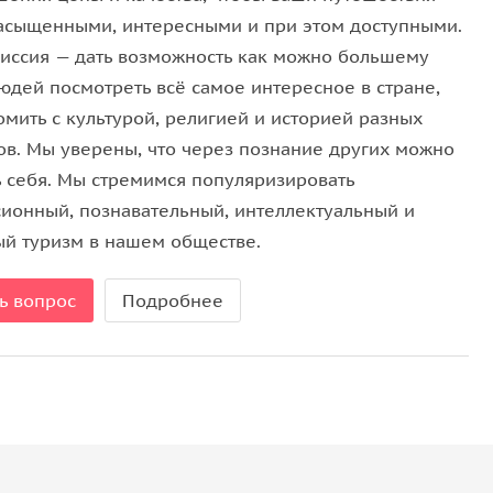
асыщенными, интересными и при этом доступными.
видеть портретную галерею и предметы,
иссия — дать возможность как можно большему
ание уделяется истории Александра Борисовича
юдей посмотреть всё самое интересное в стране,
 за свою склонность к роскоши.
омить с культурой, религией и историей разных
ов. Мы уверены, что через познание других можно
ь себя. Мы стремимся популяризировать
9 году преподобным Иосифом Волоцким,
сионный, познавательный, интеллектуальный и
 белоснежными стенами и мощными башнями.
ый туризм в нашем обществе.
ким фризом работы Степана Полубеса.
ь вопрос
Подробнее