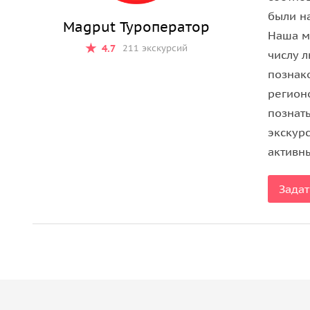
были н
Во время экскурсии по парадным залам можно у
Magput Туроператор
Наша м
принадлежавшие княжескому роду. Особое вним
4.7
211 экскурсий
числу л
Куракина, известного как «бриллиантовый князь»
познак
Монастырское наследие
регион
познат
Иосифо-Волоцкий монастырь, основанный в 147
экскур
представляет собой архитектурный ансамбль с
активн
Успенский собор
украшен уникальным керамичес
Задат