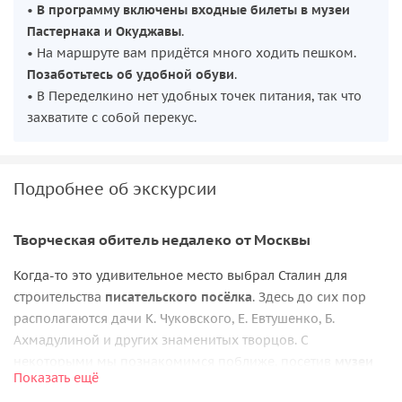
•
В программу включены входные билеты в музеи
Пастернака и Окуджавы
.
• На маршруте вам придётся много ходить пешком.
Позаботьтесь об удобной обуви
.
• В Переделкино нет удобных точек питания, так что
захватите с собой перекус.
Подробнее об экскурсии
Творческая обитель недалеко от Москвы
Когда-то это удивительное место выбрал Сталин для
строительства
писательского посёлка
. Здесь до сих пор
располагаются дачи К. Чуковского, Е. Евтушенко, Б.
Ахмадулиной и других знаменитых творцов. С
некоторыми мы познакомимся поближе, посетив
музеи
Показать ещё
Пастернака и Окуджавы
.