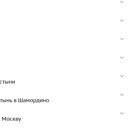
устыни
стынь в Шамордино
в Москву