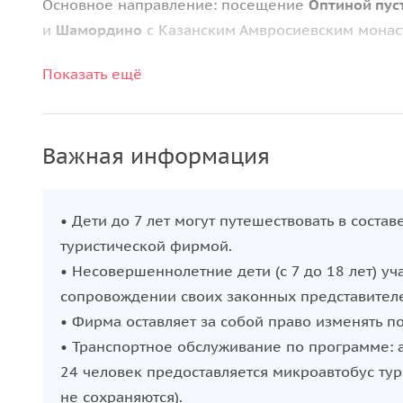
Основное направление: посещение
Оптиной пус
и
Шамордино
с Казанским Амвросиевским монас
Первый маршрут сосредоточен на двух монастыря
Показать ещё
духовное погружение. Второй маршрут расширя
его героическим прошлым, а также с селом
Нижн
духовное и историческое наследие региона.
Важная информация
В зависимости от выбора тура можно отправитьс
либо на насыщенное знакомство с культурой и и
• Дети до 7 лет могут путешествовать в соста
туристической фирмой.
• Несовершеннолетние дети (с 7 до 18 лет) уч
сопровождении своих законных представител
• Фирма оставляет за собой право изменять 
• Транспортное обслуживание по программе: а
24 человек предоставляется микроавтобус тур
не сохраняются).