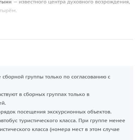
тыни
— известного центра духовного возрождения,
тырём.
х, их истории и святынях, предлагая камерное
ет программу знакомством с городом
Козельском
и
ие Прыски
и
Преображенским храмом
, объединяя
я либо на более спокойное духовное путешествие,
сторией края.
ве сборной группы только по согласованию с
аствуют в сборных группах только в
ей.
порядок посещения экскурсионных объектов.
втобус туристического класса. При группе менее
истического класса (номера мест в этом случае