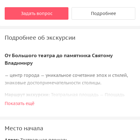
Задать вопрос
Подробнее
Подробнее об экскурсии
От Большого театра до памятника Святому
Владимиру
— центр города — уникальное сочетание эпох и стилей,
знаковые достопримечательности столицы.
Маршрут экскурсии:
Театральная площадь — Площадь
Революции — Манежная площадь — Сапожковская
Показать ещё
площадь — Боровицкая площадь.
В ходе экскурсии вы увидите:
Место начала
• Большой театр — самый известный театр в России. Он
Адрес:
Театральная площадь