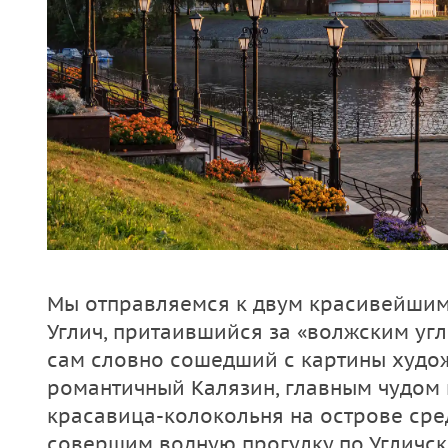
Мы отправляемся к двум красивейшим
Углич, притаившийся за «волжским уг
сам словно сошедший с картины худож
романтичный Калязин, главным чудом 
красавица-колокольня на острове сре
совершим водную прогулку по Угличс