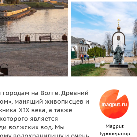
 городам на Волге. Древний
лом», манящий живописцев и
ника XIX века, а также
которого является
Magput
ди волжских вод. Мы
Туроператор
кому водохранилищу и очень