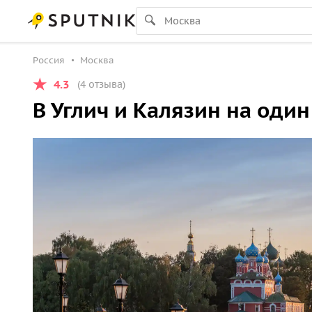
Россия
Москва
4.3
(4 отзыва)
В Углич и Калязин на оди