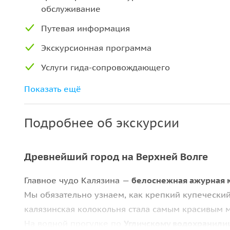
обслуживание
Путевая информация
Экскурсионная программа
Услуги гида-сопровождающего
Использование устройства «радиогид» с
Показать ещё
удобными одноразовыми наушниками
Подробнее об экскурсии
Древнейший город на Верхней Волге
Главное чудо Калязина —
белоснежная ажурная 
Мы обязательно узнаем, как крепкий купеческий 
калязинская колокольня стала самым красивым 
На водной прогулке по
Угличскому водохранил