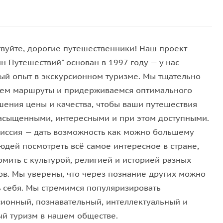
е решетки.
ые особняки, среди которых гордость города —
дом
 треугольным фронтоном и фигурными наличниками.
твуйте, дорогие путешественники! Наш проект
н Путешествий" основан в 1997 году — у нас
ый опыт в экскурсионном туризме. Мы тщательно
им углом», притаился Углич — один из самых
ем маршруты и придерживаемся оптимального
чших видовых площадках
города и прогуляемся по
шения цены и качества, чтобы ваши путешествия
асыщенными, интересными и при этом доступными.
иссия — дать возможность как можно большему
видите напоминающие узорчатый резной ларец
юдей посмотреть всё самое интересное в стране,
ятьсот лет назад, монументальный Спасо-
омить с культурой, религией и историей разных
ю достопримечательность Углича и самую
ов. Мы уверены, что через познание других можно
ковь Царевича Димитрия-на-Крови
. В 2017 году она
ь себя. Мы стремимся популяризировать
рквей мира.
сионный, познавательный, интеллектуальный и
ый туризм в нашем обществе.