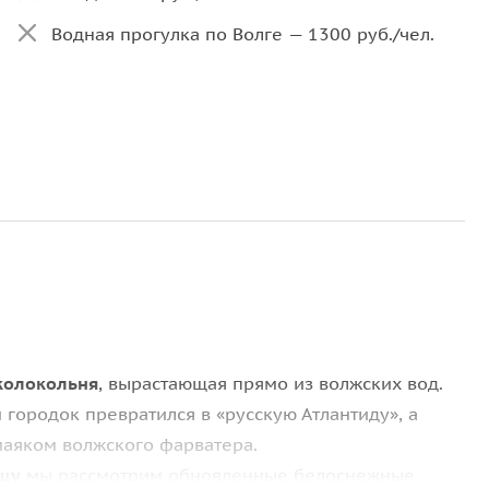
Водная прогулка по Волге — 1300 руб./чел.
колокольня
, вырастающая прямо из волжских вод.
городок превратился в «русскую Атлантиду», а
маяком волжского фарватера.
ищу
мы рассмотрим обновленные белоснежные