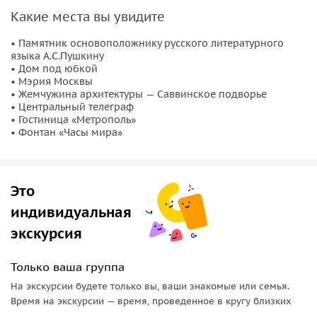
• Увидим самую первую гостиницу Москвы.
Какие места вы увидите
Вас ждут интересные
истории
, увлекательные
викторины,
• Памятник основоположнику русского литературного
загадки
, небольшой квест и
сувениры
ручной работы!
языка А.С.Пушкину
• Дом под юбкой
• Мэрия Москвы
• Жемчужина архитектуры — Саввинское подворье
• Центральный телеграф
• Гостиница «Метрополь»
• Фонтан «Часы мира»
Это
индивидуальная
экскурсия
Только ваша группа
На экскурсии будете только вы, ваши знакомые или семья.
Время на экскурсии — время, проведенное в кругу близких