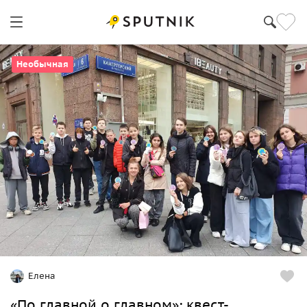
Необычная
Елена
«По главной о главном»: квест-