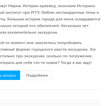
рдинарными обитателями. Участники смогут
овут Мария. Историк-краевед, окончила Историко-
 новым взглядом.
ый институт при РГГУ. Люблю нестандартные темы и
ты. Большая история города для меня складывается
ньких историй его обитателей. Несколько лет
ила исключительно экскурсии.
отлично сохранившиеся с середины XIX века;
кой-то момент мне захотелось попробовать
ассицизма конца XVIII века —
Дом графа
ктивный формат городского квеста-экскурсии. Это
ия Наполеона;
столько про экскурсию, сколько по погружение.
 на Гороховом поле,
построенного при участии
открыть для себя что-то новое? Тогда я вас жду!
стоящий готический замок на границе Басманной и
ь вопрос
Подробнее
пожалуй, одного из самых роскошных особняков
еские улицы, загадки, которые раскрываются по