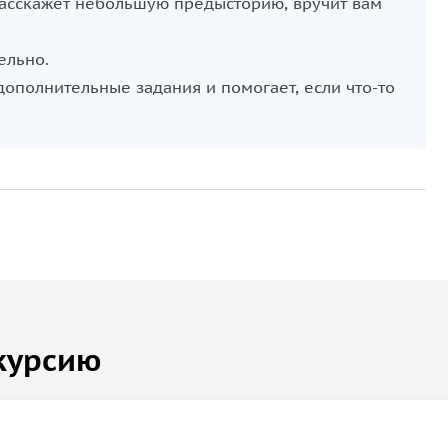
 расскажет небольшую предысторию, вручит вам
ельно.
дополнительные задания и помогает, если что-то
курсию