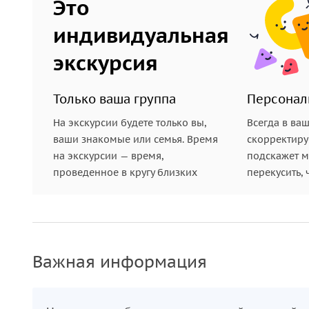
Это
ходу движения, и роли, в которых легко почувст
детектива.
индивидуальная
экскурсия
Только ваша группа
Персонал
На экскурсии будете только вы,
Всегда в ва
ваши знакомые или семья. Время
скорректиру
на экскурсии — время,
подскажет ме
проведенное в кругу близких
перекусить, 
Важная информация