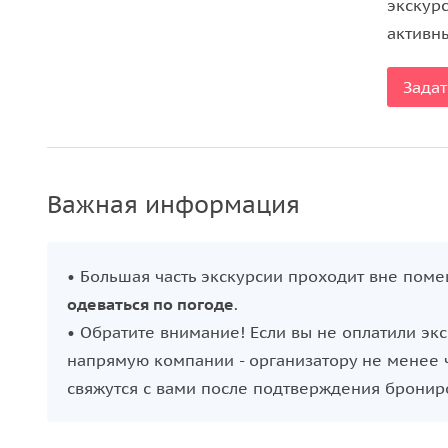
железнодорожного служащего начала ХХ века, у
экскур
активн
А еще здесь можно «прокатиться» в начало XX в
стилистике старинного дилижанса, в окнах кото
Задат
изображениями столичных улиц такими, какими 
Удивительная возможность окунуться в прошлое
Важная информация
• Большая часть экскурсии проходит вне пом
одеваться по погоде
.
• Обратите внимание! Если вы не оплатили эк
напрямую компании - организатору не менее ч
свяжутся с вами после подтверждения бронир