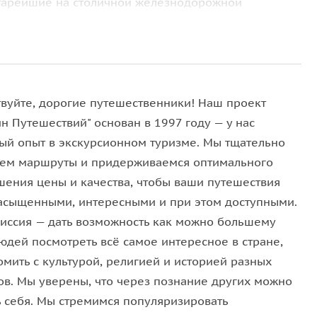
старейшие на столичной железнодорожной
роизводственный комплекс
под открытым небом, не
спозиция — чудом сохранившийся городок
ционных зданий — соседствует с действующими
твуйте, дорогие путешественники! Наш проект
тмосферу начала XX века, услышать протяжный
н Путешествий" основан в 1997 году — у нас
латформе с изящной крышей и представить себя в
ый опыт в экскурсионном туризме. Мы тщательно
ать это можно буквально: в музее установлено
ем маршруты и придерживаемся оптимального
ожно увидеть себя в окружении спешащих по делам
шения цены и качества, чтобы ваши путешествия
асыщенными, интересными и при этом доступными.
иссия — дать возможность как можно большему
юдей посмотреть всё самое интересное в стране,
кзалу
, посетите залы ожидания для пассажиров
омить с культурой, религией и историей разных
кассу, телеграф, станционный буфет и даже
ов. Мы уверены, что через познание других можно
посетите рабочий кабинет и служебную квартиру
ь себя. Мы стремимся популяризировать