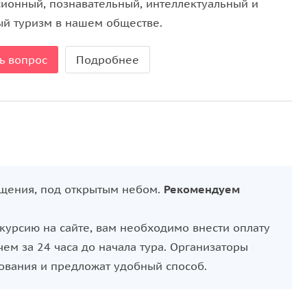
видите домик стрелочника.
сионный, познавательный, интеллектуальный и
ый туризм в нашем обществе.
ека!
Кинозал музейного комплекса
выполнен в
рого «всплывают» старинные фотографии с
ь вопрос
Подробнее
они были несколько десятилетий назад.
!
ещения, под открытым небом.
Рекомендуем
скурсию на сайте, вам необходимо внести оплату
ем за 24 часа до начала тура. Организаторы
ования и предложат удобный способ.