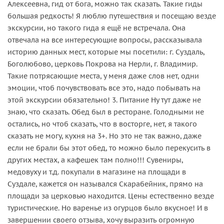
Алексеевна, гид от бога, можно так сказать. Такие гиды
большая редкость! Я люблю путешествия и посещаю везде
экскурсии, но такого гида я ещё не встречала. Она
отвечала на все интересующие вопросы, рассказывала
историю данных мест, которые мы посетили: г. Суздаль,
Боголюбово, церковь Покрова на Нерли, г. Владимир.
Такие потрясающие места, у меня даже слов нет, одни
эмоции, чтоб почувствовать все это, надо побывать на
этой экскурсии обязательно! 3. Питание Ну тут даже не
знаю, что сказать. Обед был в ресторане. Голодными не
остались, но чтоб сказать, что в восторге, нет, я такого
сказать не могу, кухня на 3+. Но это не так важно, даже
если не брали бы этот обед, то можно было перекусить в
других местах, а кафешек там полно!!! Сувениры,
медовуху и т.д. покупали в магазине на площади в
Суздале, кажется он назывался Скарабейник, прямо на
площади за церковью находится. Цены естественно везде
туристические. Но варенье из огурцов было вкусное! И в
завершении своего отзыва, хочу выразить огромную