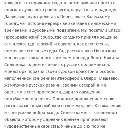
каждого, кто приходит сюда за помощью или просто в
поисках душевного равновесия, даруя силы и надежду.
Далее, наш путь пролегал к Переславлю-Залесскому –
городу, чья история неразрывно связана с княжескими
временами и духовными подвигами. Мы посетили Спасо-
Преображенский собор, где когда-то принял крещение
сам Александр Невский, и ощутили, как веют стены,
помнящие его юные годы. Гид рассказала о Никитском
монастыре, связанного с именем преподобного Никиты
Столпника, одним из первых русских подвижников,
монастырь поразил своей суровой красотой и особой,
наполненной смирением атмосферой. Озеро Плещеево,
жемчужина русских равнин, своими бескрайними,
одетыми в снег просторами, дарило ощущение
незыблемости и покоя. Приятным дополнением стали
рассказы местных рыбаков о свежем улове. К сожалению,
мы не успели добраться до Синего камня – загадочного
объекта, которому с древних времен приписывают
чудодейственные свойства. Ученые до сих пор не