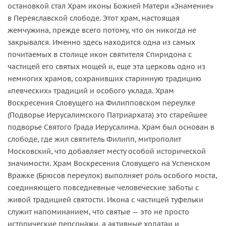
остановкой стал Храм иконы Божией Матери «Знамение»
в Переяславской слободе. Этот храм, настоящая
жемчужина, прежде всего потому, что он никогда не
закрывался. Именно здесь находится одна из самых
почитаемых в столице икон святителя Спиридона с
частицей его святых мощей и, еще эта церковь одно из
немногих храмов, сохранивших старинную традицию
«певческих» традиций и особого уклада. Храм
Воскресения Словущего на Филипповском переулке
(Подворье Иерусалимского Патриархата) это старейшее
подворье Святого Града Иерусалима. Храм был основан в
слободе, где жил святитель Филипп, митрополит
Московский, что добавляет месту особой исторической
значимости. Храм Воскресения Словущего на Успенском
Вражке (Брюсов переулок) выполняет роль особого моста,
соединяющего повседневные человеческие заботы с
живой традицией святости. Икона с частицей туфельки
служит напоминанием, что святые — это не просто
исторические персонажи, а активные ходатаи и