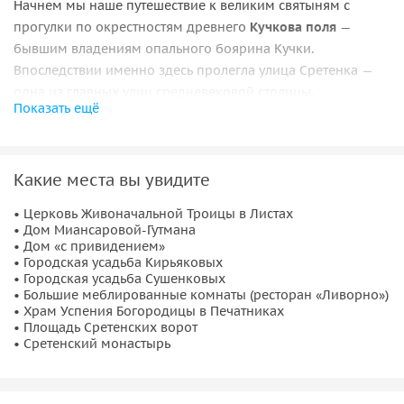
Начнем мы наше путешествие к великим святыням с
прогулки по окрестностям древнего
Кучкова поля
—
бывшим владениям опального боярина Кучки.
Впоследствии именно здесь пролегла улица Сретенка —
одна из главных улиц средневековой столицы.
Показать ещё
Отправимся мы от
церкви Троицы Живоначальной
в
Листах. Полюбуемся одним из самых красивых особняков
Москвы, напоминающий драгоценный резной ларец, —
Какие места вы увидите
доходным домом Миансаровой (Дом с изразцами).
• Церковь Живоначальной Троицы в Листах
Мы узнаем, где на Сретенке находится
Дом с
• Дом Миансаровой-Гутмана
• Дом «с привидением»
привидением
, увидим пышную городскую усадьбу
• Городская усадьба Кирьяковых
Кирьяковых и услышим интересные, малоизвестные
• Городская усадьба Сушенковых
подробности биографий исторических персон,
• Большие меблированные комнаты (ресторан «Ливорно»)
• Храм Успения Богородицы в Печатниках
прославивших этот аристократичный район Москвы.
• Площадь Сретенских ворот
• Сретенский монастырь
К святым местам
В ходе увлекательной экскурсии по
Сретенскому