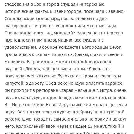
следования в Звенигород слушали интересные,
исторические факты. В Звенигороде, посещали Саввино-
Сторожевский монастырь, нас разделили на две
экскурсионные группы, её проводили местные гиды.
Очень понравился гид, молодой человек, так интересно
преподносил нам информацию, все слушали с
удовольствием. В соборе Рождества Богородицы 1405г,
прилагалась к святым мощам св. Саввы, ставили свечи и
молились. В Трапезной, можно попробовать очень
вкусный сбитень, чай, первые и вторые блюда, а я
покупала очень вкусные булочки с сыром и зеленью, и
капустой, в дорогу. Обед рекомендую оплатить заранее,
он проходит в ресторане Старая мельница г. Истра, очень
вкусно, салат, суп, второе блюдо, кекс и компот), спасибо.
В г. Истре посетили Ново-Иерусалимский монастырь, если
вдруг Вам покажется экскурсия по Храму не интересной,
рекомендую походить самостоятельно по храму и вокруг
него. Колокольный звон через каждые 15 минут, тихий и
волшебный, который лечит душу, а в 17ч слушали, долгий