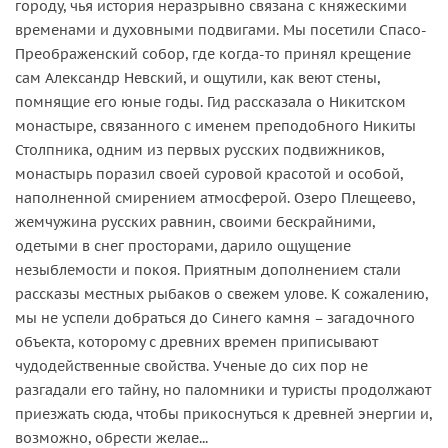
городу, чья история неразрывно связана с княжескими
временами и духовными подвигами. Мы посетили Спасо-
Преображенский собор, где когда-то принял крещение
сам Александр Невский, и ощутили, как веют стены,
помнящие его юные годы. Гид рассказала о Никитском
монастыре, связанного с именем преподобного Никиты
Столпника, одним из первых русских подвижников,
монастырь поразил своей суровой красотой и особой,
наполненной смирением атмосферой. Озеро Плещеево,
жемчужина русских равнин, своими бескрайними,
одетыми в снег просторами, дарило ощущение
незыблемости и покоя. Приятным дополнением стали
рассказы местных рыбаков о свежем улове. К сожалению,
мы не успели добраться до Синего камня – загадочного
объекта, которому с древних времен приписывают
чудодейственные свойства. Ученые до сих пор не
разгадали его тайну, но паломники и туристы продолжают
приезжать сюда, чтобы прикоснуться к древней энергии и,
возможно, обрести желае...