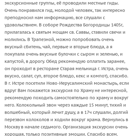
экскурсионные группы, её проводили местные гиды.
Очень понравился гид, молодой человек, так интересно
преподносил нам информацию, все слушали с
удовольствием. В соборе Рождества Богородицы 1405г,
прилагалась к святым мощам св. Саввы, ставили свечи и
молились. В Трапезной, можно попробовать очень
вкусный сбитень, чай, первые и вторые блюда, а я
покупала очень вкусные булочки с сыром и зеленью, и
капустой, в дорогу. Обед рекомендую оплатить заранее,
он проходит в ресторане Старая мельница г. Истра, очень
вкусно, салат, суп, второе блюдо, кекс и компот), спасибо.
В г. Истре посетили Ново-Иерусалимский монастырь, если
вдруг Вам покажется экскурсия по Храму не интересной,
рекомендую походить самостоятельно по храму и вокруг
него. Колокольный звон через каждые 15 минут, тихий и
волшебный, который лечит душу, а в 17ч слушали, долгий
перезвон колоколов и ходили вокруг храма. Вернулись в
Москву в начале седьмого. Организация экскурсии очень
хорошая, только позитивные эмоции. Спасибо всем.