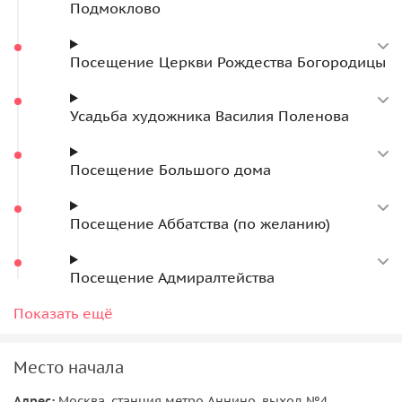
Подмоклово
Посещение Церкви Рождества Богородицы
Усадьба художника Василия Поленова
Посещение Большого дома
Посещение Аббатства (по желанию)
Посещение Адмиралтейства
Прогулка на теплоходе
Показать ещё
Деревня Бёхово
Место начала
Посещение Троицкой церкви
Адрес:
Москва, станция метро Аннино, выход №4