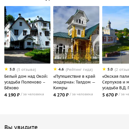
5.0
4.6
5.0
(3 отзыва)
(Рейтинг гида)
(2 отзы
Белый дом над Окой:
«Путешествие в край
«Окская пали
усадьба Поленово –
модерна»: Талдом —
Серпухов и 
Бёхово
Кимры
усадьба В.Д.
4 190 ₽
за человека
4 270 ₽
за человека
5 670 ₽
за ч
Вы увидите