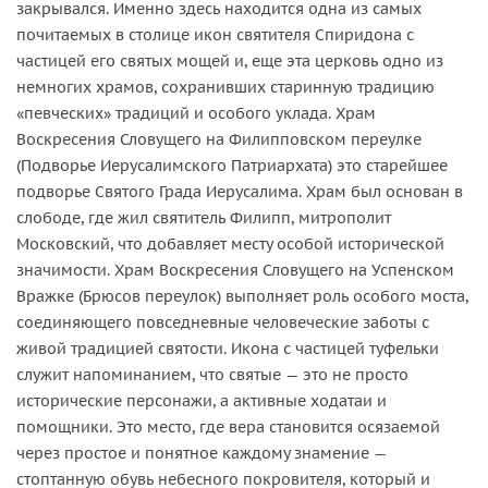
закрывался. Именно здесь находится одна из самых
почитаемых в столице икон святителя Спиридона с
частицей его святых мощей и, еще эта церковь одно из
немногих храмов, сохранивших старинную традицию
«певческих» традиций и особого уклада. Храм
Воскресения Словущего на Филипповском переулке
(Подворье Иерусалимского Патриархата) это старейшее
подворье Святого Града Иерусалима. Храм был основан в
слободе, где жил святитель Филипп, митрополит
Московский, что добавляет месту особой исторической
значимости. Храм Воскресения Словущего на Успенском
Вражке (Брюсов переулок) выполняет роль особого моста,
соединяющего повседневные человеческие заботы с
живой традицией святости. Икона с частицей туфельки
служит напоминанием, что святые — это не просто
исторические персонажи, а активные ходатаи и
помощники. Это место, где вера становится осязаемой
через простое и понятное каждому знамение —
стоптанную обувь небесного покровителя, который и