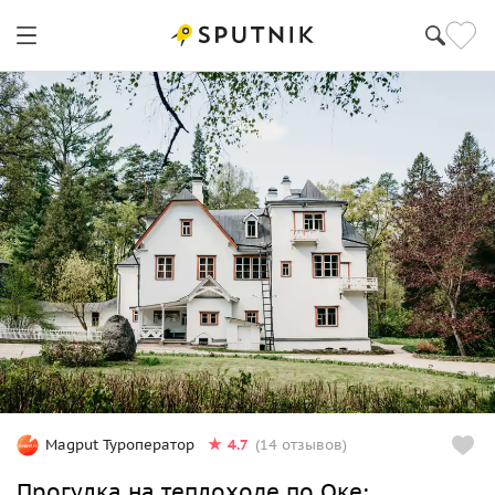
4.7
Magput Туроператор
(14 отзывов)
Прогулка на теплоходе по Оке: