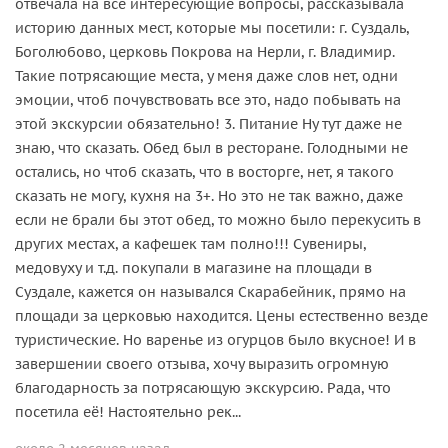
отвечала на все интересующие вопросы, рассказывала
историю данных мест, которые мы посетили: г. Суздаль,
Боголюбово, церковь Покрова на Нерли, г. Владимир.
Такие потрясающие места, у меня даже слов нет, одни
эмоции, чтоб почувствовать все это, надо побывать на
этой экскурсии обязательно! 3. Питание Ну тут даже не
знаю, что сказать. Обед был в ресторане. Голодными не
остались, но чтоб сказать, что в восторге, нет, я такого
сказать не могу, кухня на 3+. Но это не так важно, даже
если не брали бы этот обед, то можно было перекусить в
других местах, а кафешек там полно!!! Сувениры,
медовуху и т.д. покупали в магазине на площади в
Суздале, кажется он назывался Скарабейник, прямо на
площади за церковью находится. Цены естественно везде
туристические. Но варенье из огурцов было вкусное! И в
завершении своего отзыва, хочу выразить огромную
благодарность за потрясающую экскурсию. Рада, что
посетила её! Настоятельно рек...