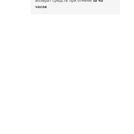
возврат средств при отмене
за 48
часов