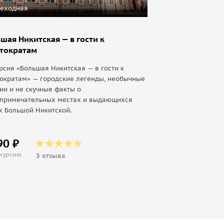
еходная
шая Никитская — в гости к
тократам
рсия «Большая Никитская — в гости к
ократам» — городские легенды, необычные
ии и не скучные факты о
опримечательных местах и выдающихся
х Большой Никитской.
90 ₽
скурсию
3 отзыва