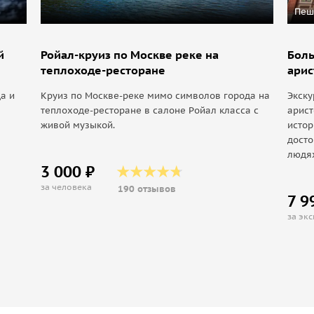
Пеш
й
Ройал-круиз по Москве реке на
Боль
теплоходе-ресторане
арис
а и
Круиз по Москве-реке мимо символов города на
Экску
теплоходе-ресторане в салоне Ройал класса с
арист
живой музыкой.
истор
дост
людя
3 000 ₽
за человека
190 отзывов
7 9
за эк