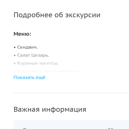
Подробнее об экскурсии
Меню:
• Сендвич.
• Салат Цезарь.
• Куриные нагетсы.
• Картофель по-деревенски.
Показать ещё
• Десерт.
• Напитки: вода с газом и без газа без ограничен
Важная информация