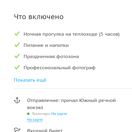
Что включено
Ночная прогулка на теплоходе (5 часов)
Питание и напитки
Праздничная фотозона
Профессиональный фотограф
Насыщенная программа от ведущего
Показать ещё
Выбор Короля и Королевы бала
Отправление: причал Южный речной
Легендарное бумажное шоу
вокзал
Встреча рассвета на Москва-реке
Технопарк
На карте
На карте
Запуск воздушных шаров
Входной билет