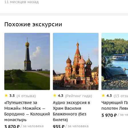
11 месяцев назад
Похожие экскурсии
3.5
4.3
4.3
(4 отзыва)
(Рейтинг гида)
(15 отз
«Путешествие за
Аудио экскурсия в
Чарующий Пл
Можай»: Можайск —
Храм Василия
полотен Лев
Бородино — Колоцкий
Блаженного (без
5 970 ₽
за ч
монастырь
билета)
3 870 ₽
за человека
935 ₽
за человека