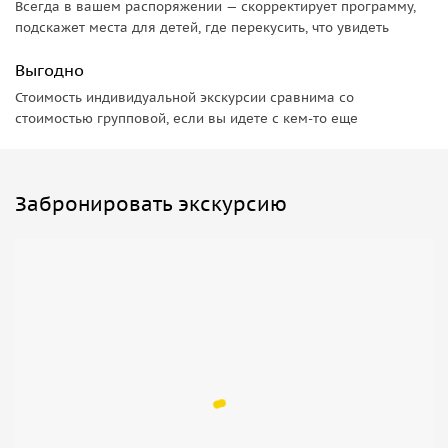
экскурсия начнётся
Всегда в вашем распоряжении — скорректирует программу,
автоматически в первой точке маршрута. Все истории
подскажет места для детей, где перекусить, что увидеть
будут включаться автоматически
Выгодно
в нужных местах.
4.
Если вы купили экскурсию для нескольких человек,
Стоимость индивидуальной экскурсии сравнима со
стоимостью групповой, если вы идете с кем-то еще
перешлите сообщение со
ссылкой людям, которые идут вместе с вами, они тоже
смогут скачать аудиогид.
5.
Возьмите с собой на экскурсию наушники и пауэрбэнк
Забронировать экскурсию
(внешний аккумулятор для
телефона).