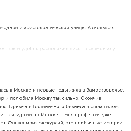
модной и аристократической улицы. А сколько с
оя, так и удобно расположившись на скамейке у
топримечательности открываются перед вами как на
етрополь
, памятник Марксу и
фонтан Витали
.
лась в Москве и первые годы жила в Замоскворечье.
а;
ор и полюбила Москву так сильно. Окончив
ю Туризма и Гостиничного бизнеса я стала гидом.
 они там делали;
кие экскурсии по Москве – моя профессия уже
Дон»;
лет. Фишка моих экскурсий, это необычные истории
дские легенды о главных достопримечательностях и