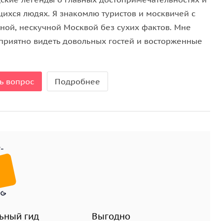
 «Служебный роман»;
ихся людях. Я знакомлю туристов и москвичей с
да;
ной, нескучной Москвой без сухих фактов. Мне
 приятно видеть довольных гостей и восторженные
.
ь вопрос
Подробнее
й;
едования;
е на экскурсии!
ьный гид
Выгодно