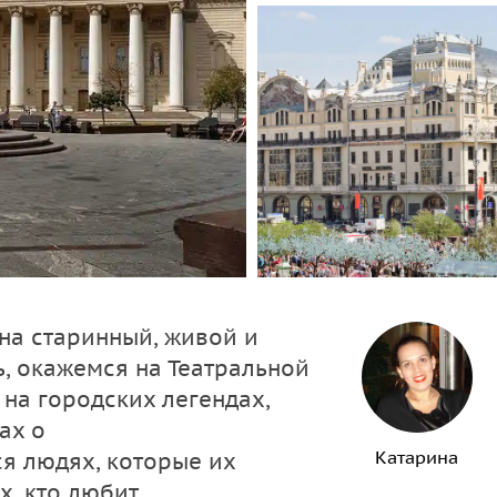
на старинный, живой и
ь, окажемся на Театральной
на городских легендах,
ах о
Катарина
я людях, которые их
х, кто любит