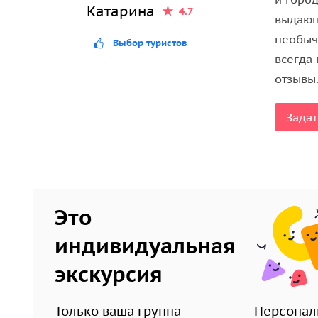
• где снимали фильмы «Берегись автомобиля» и
Катарина
4.7
выдающ
• откуда протянулись первые телефонные прово
необыч
Выбор туристов
• где пел цыганский хор;
всегда
• где бывали Пушкин и Распутин;
отзывы
• где работали мерилизочки.
На Театральной Площади вы узнаете:
Задат
• как пройти незамеченным из Большого в Малы
• театральные байки — скандалы, интриги, рассл
• светильник для Майкла Джексона — где он?;
Это
• холодильник с бородой — кто он?;
• где находится вход в метро Ивана Грозного.
индивидуальная
Эти и множество других легенд и баек, вы узнает
экскурсия
Только ваша группа
Персонал