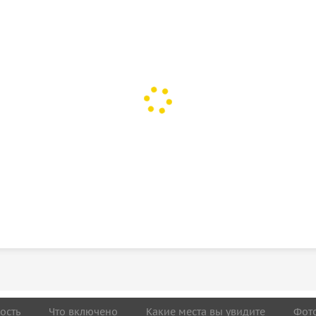
ость
Что включено
Какие места вы увидите
Фот