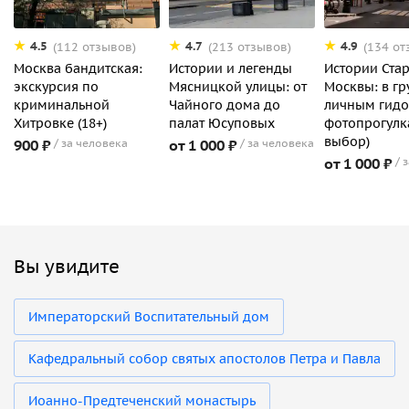
4.5
4.7
4.9
(112 отзывов)
(213 отзывов)
(134 от
Москва бандитская:
Истории и легенды
Истории Ста
экскурсия по
Мясницкой улицы: от
Москвы: в гр
криминальной
Чайного дома до
личным гидо
Хитровке (18+)
палат Юсуповых
фотопрогулка
выбор)
900 ₽
за человека
от 1 000 ₽
за человека
от 1 000 ₽
з
Вы увидите
Императорский Воспитательный дом
Кафедральный собор святых апостолов Петра и Павла
Иоанно-Предтеченский монастырь