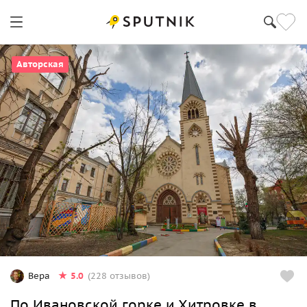
Авторская
5.0
Вера
(228 отзывов)
По Ивановской горке и Хитровке в