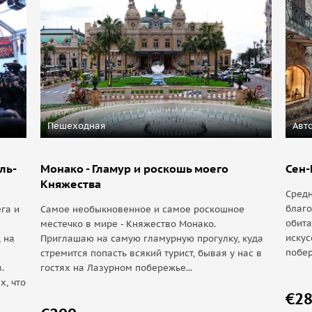
Пешеходная
Авт
ль-
Монако - Гламур и роскошь моего
Сен-
Княжества
Средн
благ
га и
Самое необыкновенное и самое роскошное
обит
местечко в мире - Княжество Монако.
искус
 на
Приглашаю на самую гламурную прогулку, куда
побер
стремится попасть всякий турист, бывая у нас в
.
гостях на Лазурном побережье...
х, что
€2