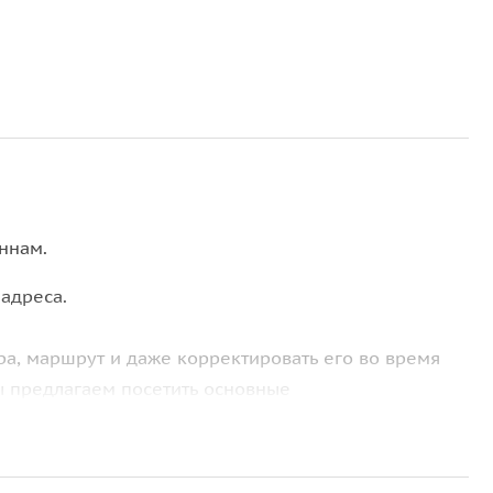
ннам.
 адреса.
а, маршрут и даже корректировать его во время
мы предлагаем посетить основные
Алее Звёзд;
огулки, при необходимости,мы окажем Вам помощь