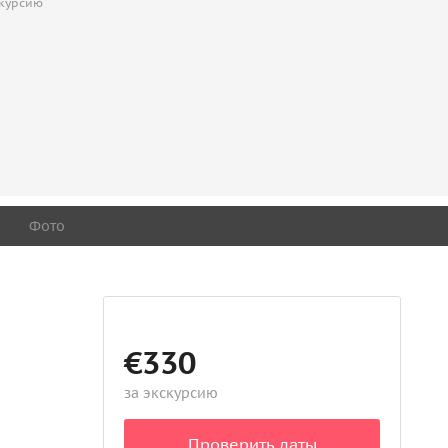
скурсию
Фото
€330
за экскурсию
Проверить даты