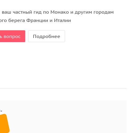
лика в ресторане и в любых других вопросах...;
 ваш частный гид по Монако и другим городам
, около отеля Marriott ,
ого берега Франции и Италии
ые автомобили;
ь вопрос
Подробнее
ны;
лереи, музеи, храмы, церкви, которые можно
фотоальбом с самыми шикарными видами!
 мы все равно найдём, чем удивить! Даже тем
, мы всегда открываем что-то новое!