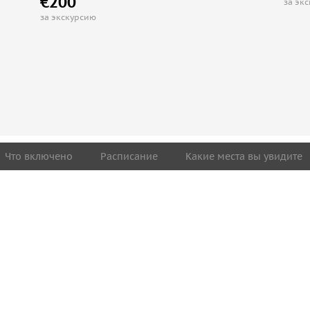
€200
за эк
за экскурсию
Что включено
Расписание
Какие места вы увидите