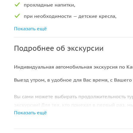
прохладные напитки,
при необходимости — детские кресла,
помощь при заселении (перевод с
Показать ещё
французского).
Подробнее об экскурсии
Индивидуальная автомобильная экскурсия по Ка
Выезд утром, в удобное для Вас время, с Вашего
Вы сами можете выбирать продолжительность тур
экскурсии! Для тех, кто приехал в первый раз, 
Показать ещё
достопримечательности Канн:
Дворец Фестивалей фото на красной дорожке и 
Прогулка по набережной Круазетт, во время пр