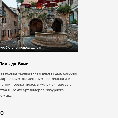
омобильно-пешеходная
Поль-де-Ванс
евековая укрепленная деревушка, которая
одаря своим знаменитым постояльцам и
ателям превратилась в «живую» галерею
ства и Мекку арт-дилеров Лазурного
ежья...
80