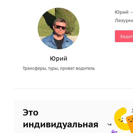
с покупками (перевод с французского), заказ сто
Юрий –
По дороге встречаются удивительные отели города
Лазурн
Вы всегда сможете увидеть дорогие, эксклюзивн
Прогулка и фото в порту Канн;
Задат
Холм Сюке, с которого открывается обзор на Кан
Так же в Каннах располагаются удивительные га
посетить по Вашему желанию.
Юрий
МЫ ГАРАНТИРУЕМ незабываемые впечатления и 
Трансферы, туры, приват водитель
А тех, кто уже раньше, объездил все побережье,
туристам, которые приезжают сюда 10 лет подряд
Это
индивидуальная